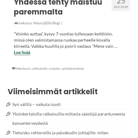
25
Yhdessä tehty maistuu
ELO 2018
paremmalta
luokassa:
Maun jäljillä Blogi
|
”Voinko auttaa”, kysyy 7-vuotias tullessaan keittiöön,
missä olen valmistamassa ruokaa perheelle kovalla
kiireellä. Vaikka huulilla jo pyörii vastaus ”Mene vain …
Lue lisää
Makukoulu
,
pikkukokki
,
ruokailo
,
syödäänyhdessä
Viimeisimmät artikkelit
Syö välillä – vaikuta isosti
Yksinkertaisilla ratkaisuilla mittavia säästöjä parantuneesta
kansanterveydestä
Tietoisku rehtoreille ja päiväkodin johtajille: miten