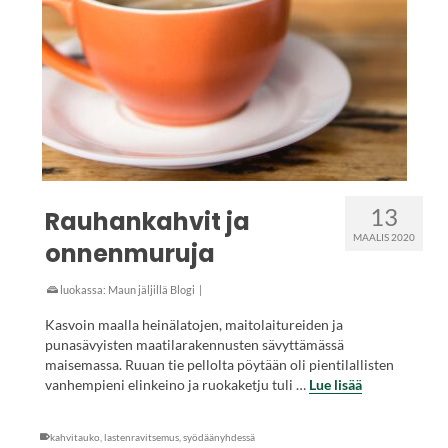
13
Rauhankahvit ja
MAALIS 2020
onnenmuruja
luokassa:
Maun jäljillä Blogi
|
Kasvoin maalla heinälatojen, maitolaitureiden ja
punasävyisten maatilarakennusten sävyttämässä
maisemassa. Ruuan tie pellolta pöytään oli pientilallisten
vanhempieni elinkeino ja ruokaketju tuli …
Lue lisää
kahvitauko
,
lastenravitsemus
,
syödäänyhdessä