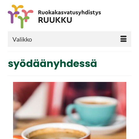
Valikko
syödäänyhdessä