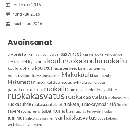
toukokuu 2016
huhtikuu 2016
maaliskuu 2016
Avainsanat
kasvikset
hanke
kasvisruoka
arviointi
hyvinvointialue
kehosuhde
kouluruoka
kouluruokailu
koulu
kestäväkehitys
koulutus
kouluruokailu
lapsiperheet
lastenravitsemus
Makukoulu
maistuvakoulu
maistuva koulu
makukoulu
Makumestari
monikulttuurisuus
nykytila
perheruoka
ruokailo
päiväkotiruokailu
ruokailoa kaikille
ruokailo
ruokakasvatus
ruokakasvatus
ruokarohkeus
ruokasuhde
ruokataju
ruokaympäristö
ruokasuositukset
Ruukku
tapahtumat
sapere
suomiareena
teemapäivä
terveydenhuolto
varhaiskasvatus
tutkimus
vuosikokous
valikoiva syöminen
webinaari
yhteistyö