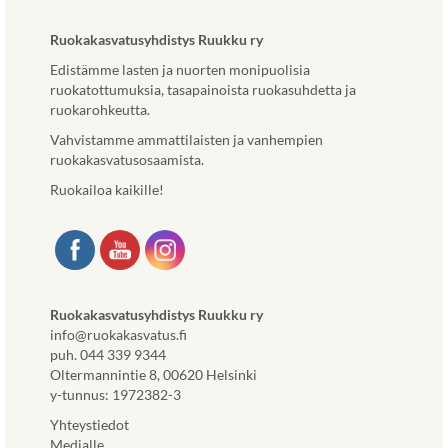
Ruokakasvatusyhdistys Ruukku ry
Edistämme lasten ja nuorten monipuolisia
ruokatottumuksia, tasapainoista ruokasuhdetta ja
ruokarohkeutta.
Vahvistamme ammattilaisten ja vanhempien
ruokakasvatusosaamista.
Ruokailoa kaikille!
Ruokakasvatusyhdistys Ruukku ry
info@ruokakasvatus.fi
puh. 044 339 9344
Oltermannintie 8, 00620 Helsinki
y-tunnus: 1972382-3
Yhteystiedot
Medialle