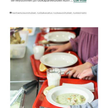
terveystoimen ja ruokapalveluiden kuin …
Lue lisää
ravitsemussuositukset
,
ruokakasvatus
,
ruokasuositukset
,
ruokavirasto