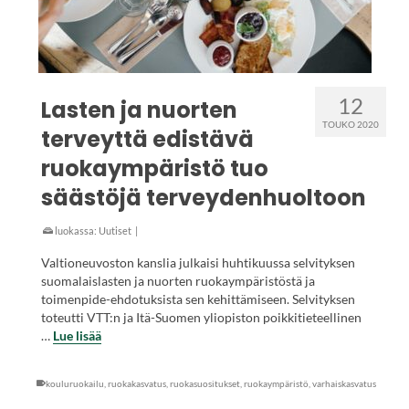
12
Lasten ja nuorten
TOUKO 2020
terveyttä edistävä
ruokaympäristö tuo
säästöjä terveydenhuoltoon
luokassa:
Uutiset
|
Valtioneuvoston kanslia julkaisi huhtikuussa selvityksen
suomalaislasten ja nuorten ruokaympäristöstä ja
toimenpide-ehdotuksista sen kehittämiseen. Selvityksen
toteutti VTT:n ja Itä-Suomen yliopiston poikkitieteellinen
…
Lue lisää
kouluruokailu
,
ruokakasvatus
,
ruokasuositukset
,
ruokaympäristö
,
varhaiskasvatus