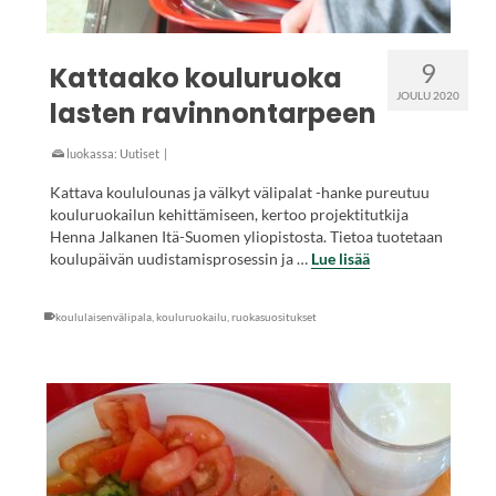
9
Kattaako kouluruoka
JOULU 2020
lasten ravinnontarpeen
luokassa:
Uutiset
|
Kattava koululounas ja välkyt välipalat -hanke pureutuu
kouluruokailun kehittämiseen, kertoo projektitutkija
Henna Jalkanen Itä-Suomen yliopistosta. Tietoa tuotetaan
koulupäivän uudistamisprosessin ja …
Lue lisää
koululaisenvälipala
,
kouluruokailu
,
ruokasuositukset