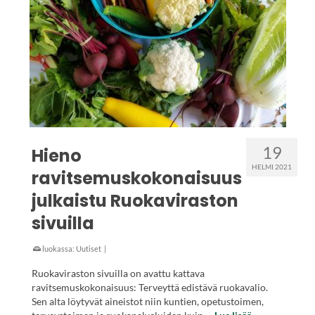
19
Hieno
HELMI 2021
ravitsemuskokonaisuus
julkaistu Ruokaviraston
sivuilla
luokassa:
Uutiset
|
Ruokaviraston sivuilla on avattu kattava
ravitsemuskokonaisuus: Terveyttä edistävä ruokavalio.
Sen alta löytyvät aineistot niin kuntien, opetustoimen,