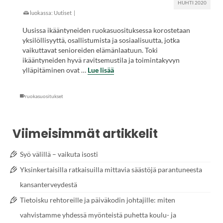
HUHTI 2020
luokassa:
Uutiset
|
Uusissa ikääntyneiden ruokasuosituksessa korostetaan
yksilöllisyyttä, osallistumista ja sosiaalisuutta, jotka
vaikuttavat senioreiden elämänlaatuun. Toki
ikääntyneiden hyvä ravitsemustila ja toimintakyvyn
ylläpitäminen ovat …
Lue lisää
ruokasuositukset
Viimeisimmät artikkelit
Syö välillä – vaikuta isosti
Yksinkertaisilla ratkaisuilla mittavia säästöjä parantuneesta
kansanterveydestä
Tietoisku rehtoreille ja päiväkodin johtajille: miten
vahvistamme yhdessä myönteistä puhetta koulu- ja