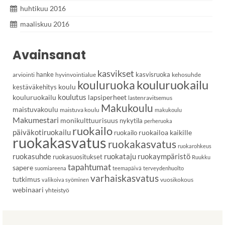
huhtikuu 2016
maaliskuu 2016
Avainsanat
kasvikset
hanke
kasvisruoka
arviointi
hyvinvointialue
kehosuhde
kouluruoka
kouluruokailu
koulu
kestäväkehitys
koulutus
kouluruokailu
lapsiperheet
lastenravitsemus
Makukoulu
maistuvakoulu
maistuva koulu
makukoulu
Makumestari
monikulttuurisuus
nykytila
perheruoka
ruokailo
päiväkotiruokailu
ruokailoa kaikille
ruokailo
ruokakasvatus
ruokakasvatus
ruokarohkeus
ruokasuhde
ruokataju
ruokaympäristö
ruokasuositukset
Ruukku
tapahtumat
sapere
suomiareena
teemapäivä
terveydenhuolto
varhaiskasvatus
tutkimus
vuosikokous
valikoiva syöminen
webinaari
yhteistyö