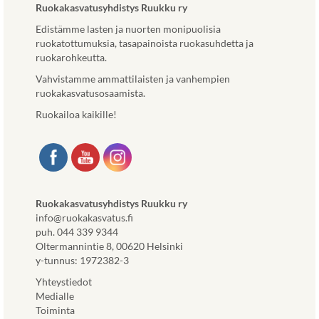
Ruokakasvatusyhdistys Ruukku ry
Edistämme lasten ja nuorten monipuolisia
ruokatottumuksia, tasapainoista ruokasuhdetta ja
ruokarohkeutta.
Vahvistamme ammattilaisten ja vanhempien
ruokakasvatusosaamista.
Ruokailoa kaikille!
Ruokakasvatusyhdistys Ruukku ry
info@ruokakasvatus.fi
puh. 044 339 9344
Oltermannintie 8, 00620 Helsinki
y-tunnus: 1972382-3
Yhteystiedot
Medialle
Toiminta