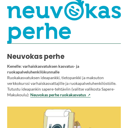
e
r
a
i
l
e
u
l
k
o
Neuvokas perhe
i
s
Kenelle: varhaiskasvatuksen kasvatus- ja
e
ruokapalveluhenkilökunnalle
l
Ruokakasvatuksen ideapankki, tietopankki ja maksuton
l
verkkokurssi varhaiskasvattajille ja ruokapalveluhenkilöstölle.
a
Tutustu ideapankin sapere-tehtäviin (valitse valikosta Sapere-
s
(
Makukoulu):
Neuvokas perhe ruokakasvatus
i
V
v
i
u
e
s
r
t
a
o