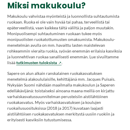
Miksi makukoulu?
Makukoulu vahvistaa myönteistä ja luonnollista suhtautumista
ruokaan. Ruoka ei ole vain hyvää tai pahaa, terveellistä tai
epäterveellistä, vaan kaikkea tältä väliltä ja paljon muutakin.
Monipuolisempi suhtautuminen ruokaan tukee myös
monipuolisten ruokatottumusten omaksumista. Makukoulu-
menetelmän avulla on mm. havaittu lasten maistelevan
rohkeammin vieraita ruokia, syövän enemmän erilaisia kasviksia
ja luonnehtivan ruokaa sanallisesti enemmän. Lue sivuiltamme
lisää
tutkimusten tuloksista
.
Sapere on alun alkain ranskalainen ruokakasvatuksen
menetelmä alakoululaisille, kehittäjänä mm. Jacques Puisais.
Nykyään Suomi nähdään maailmalla makukoulun ja Saperen
edelläkävijänä: toistaiseksi ainoana maana meillä on kirjattu
varhaiskasvatussuunnitelman perusteisiin aistilähtöinen
ruokakasvatus. Myös varhaiskasvatuksen ja koulujen
ruokailusuosituksissa (2018 ja 2017) kuvataan laajasti
aistilähtöisen ruokakasvatuksen merkitystä uusiin ruokiin ja
erityisesti kasviksiin tutustumisessa.