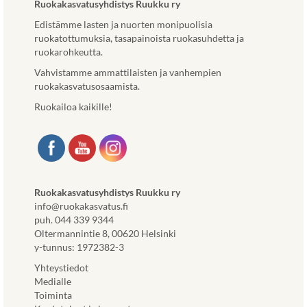
Ruokakasvatusyhdistys Ruukku ry
a
n
.
i
v
L
Edistämme lasten ja nuorten monipuolisia
l
ä
i
ruokatottumuksia, tasapainoista ruokasuhdetta ja
e
l
n
ruokarohkeutta.
u
i
k
Vahvistamme ammattilaisten ja vanhempien
l
l
k
ruokakasvatusosaamista.
k
e
i
o
h
a
Ruokailoa kaikille!
i
t
v
s
e
a
e
e
u
l
n
t
l
.
u
a
)
u
Ruokakasvatusyhdistys Ruukku ry
s
u
info@ruokakasvatus.fi
i
u
puh. 044 339 9344
v
t
Oltermannintie 8, 00620 Helsinki
u
e
y-tunnus: 1972382-3
s
e
t
Yhteystiedot
n
o
Medialle
v
l
Toiminta
ä
l