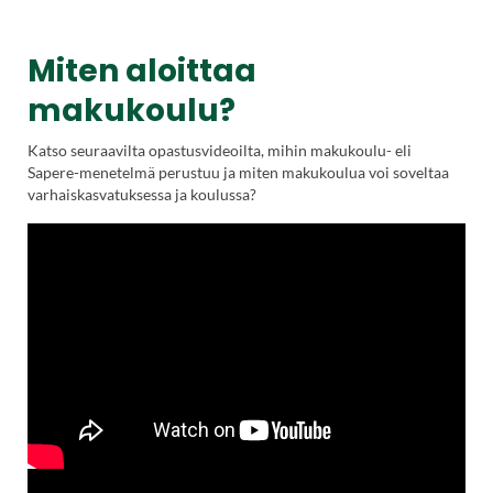
Miten aloittaa
makukoulu?
Katso seuraavilta opastusvideoilta, mihin makukoulu- eli
Sapere-menetelmä perustuu ja miten makukoulua voi soveltaa
varhaiskasvatuksessa ja koulussa?