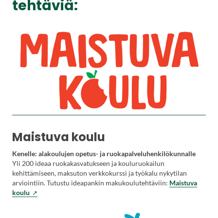
tehtäviä:
Maistuva koulu
Kenelle: alakoulujen opetus- ja ruokapalveluhenkilökunnalle
Yli 200 ideaa ruokakasvatukseen ja kouluruokailun
kehittämiseen, maksuton verkkokurssi ja työkalu nykytilan
arviointiin. Tutustu ideapankin makukoulutehtäviin:
Maistuva
(
koulu
V
i