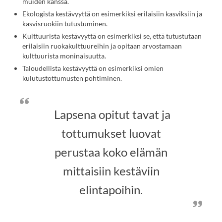
muiden kanssa.
avautuu
uuteen
Ekologista kestävyyttä on esimerkiksi erilaisiin kasviksiin ja
välilehteen.)
kasvisruokiin tutustuminen.
Kulttuurista kestävyyttä on esimerkiksi se, että tutustutaan
erilaisiin ruokakulttuureihin ja opitaan arvostamaan
kulttuurista moninaisuutta.
Taloudellista kestävyyttä on esimerkiksi omien
kulutustottumusten pohtiminen.
Lapsena opitut tavat ja
tottumukset luovat
perustaa koko elämän
mittaisiin kestäviin
elintapoihin.