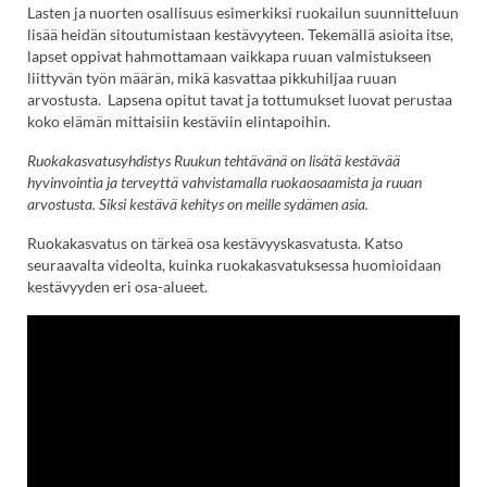
Lasten ja nuorten osallisuus esimerkiksi ruokailun suunnitteluun
lisää heidän sitoutumistaan kestävyyteen. Tekemällä asioita itse,
lapset oppivat hahmottamaan vaikkapa ruuan valmistukseen
liittyvän työn määrän, mikä kasvattaa pikkuhiljaa ruuan
arvostusta. Lapsena opitut tavat ja tottumukset luovat perustaa
koko elämän mittaisiin kestäviin elintapoihin.
Ruokakasvatusyhdistys Ruukun tehtävänä on lisätä kestävää
hyvinvointia ja terveyttä vahvistamalla ruokaosaamista ja ruuan
arvostusta. Siksi kestävä kehitys on meille sydämen asia.
Ruokakasvatus on tärkeä osa kestävyyskasvatusta. Katso
seuraavalta videolta, kuinka ruokakasvatuksessa huomioidaan
kestävyyden eri osa-alueet.