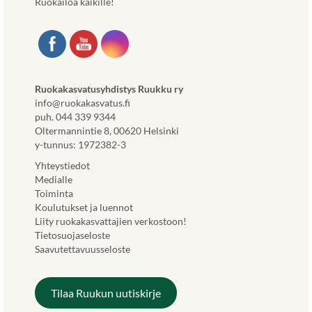
Ruokailoa kaikille!
L
e
l
i
l
i
n
l
l
k
a
e
k
s
h
i
i
t
a
v
Ruokakasvatusyhdistys Ruukku ry
e
v
u
info@ruokakasvatus.fi
e
a
s
puh. 044 339 9344
n
u
t
Oltermannintie 8, 00620 Helsinki
.
t
o
y-tunnus: 1972382-3
)
u
l
Yhteystiedot
u
l
Medialle
u
a
Toiminta
u
.
Koulutukset ja luennot
t
L
Liity ruokakasvattajien verkostoon!
e
i
Tietosuojaseloste
e
n
Saavutettavuusseloste
n
k
v
k
ä
i
Tilaa Ruukun uutiskirje
l
a
i
v