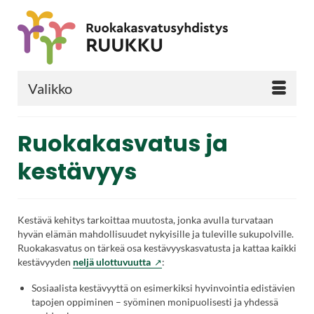
Valikko
Ruokakasvatus ja
kestävyys
Kestävä kehitys tarkoittaa muutosta, jonka avulla turvataan
hyvän elämän mahdollisuudet nykyisille ja tuleville sukupolville.
Ruokakasvatus on tärkeä osa kestävyyskasvatusta ja kattaa kaikki
(Vieraile
kestävyyden
neljä ulottuvuutta
:
ulkoisella
Sosiaalista kestävyyttä on esimerkiksi hyvinvointia edistävien
sivustolla.
tapojen oppiminen – syöminen monipuolisesti ja yhdessä
Linkki