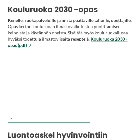
Kouluruoka 2030 -opas
Kenelle: ruokapalveluille ja niistä päättäville tahoille, opettajille.
Opas kertoo kouluruoan ilmastovaikutusten puolittamisen
keinoista ja käytännön opeista. Sisältää myös kouluruokailussa
hyväksi todettuja ilmastoviisaita reseptejä.
Kouluruoka 2030 -
(
opas (pdf)
V
i
e
r
a
i
l
e
u
l
k
o
i
s
Luontoaskel hyvinvointiin
e