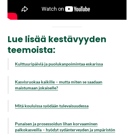
Lue lisää kestävyyden
teemoista:
Kulttuuripäiviä ja puolukanpoimintaa eskarissa
Kasvisruokaa kaikille – mutta miten se saadaan
maistumaan jokaiselle?
Mitä kouluissa syödään tulevaisuudessa
Punaisen ja prosessoidun lihan korvaaminen
palkokasveilla – hyödyt sydänterveyden ja ympäristön