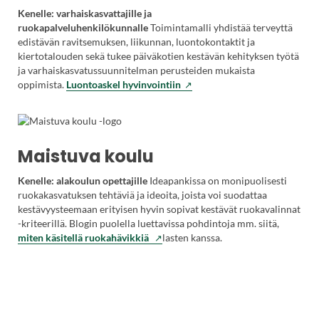
l
Kenelle: varhaiskasvattajille ja
l
ruokapalveluhenkilökunnalle
Toimintamalli yhdistää terveyttä
a
edistävän ravitsemuksen, liikunnan, luontokontaktit ja
s
kiertotalouden sekä tukee päiväkotien kestävän kehityksen työtä
i
ja varhaiskasvatussuunnitelman perusteiden mukaista
v
(
oppimista.
Luontoaskel hyvinvointiin
u
V
s
i
t
e
o
r
Maistuva koulu
l
a
l
i
Kenelle: alakoulun opettajille
Ideapankissa on monipuolisesti
a
l
ruokakasvatuksen tehtäviä ja ideoita, joista voi suodattaa
.
e
kestävyysteemaan erityisen hyvin sopivat kestävät ruokavalinnat
L
u
-kriteerillä. Blogin puolella luettavissa pohdintoja mm. siitä,
i
l
(
miten käsitellä ruokahävikkiä
lasten kanssa.
n
k
V
k
o
i
k
i
e
i
s
r
a
e
a
v
l