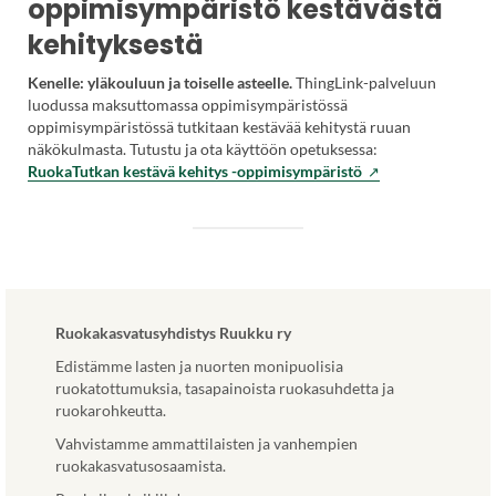
oppimisympäristö kestävästä
u
e
.
)
t
kehityksestä
u
L
u
l
i
u
k
Kenelle: yläkouluun ja toiselle asteelle.
ThingLink-palveluun
n
u
o
luodussa maksuttomassa oppimisympäristössä
k
u
i
oppimisympäristössä tutkitaan kestävää kehitystä ruuan
k
t
s
näkökulmasta. Tutustu ja ota käyttöön opetuksessa:
i
e
e
(
RuokaTutkan kestävä kehitys -oppimisympäristö
a
e
l
V
v
n
l
i
a
v
a
e
u
ä
s
r
t
l
i
a
u
i
v
i
u
l
u
l
u
Ruokakasvatusyhdistys Ruukku ry
e
s
e
u
h
Edistämme lasten ja nuorten monipuolisia
t
u
t
t
ruokatottumuksia, tasapainoista ruokasuhdetta ja
o
l
e
e
ruokarohkeutta.
l
k
e
e
l
o
n
Vahvistamme ammattilaisten ja vanhempien
n
a
i
v
ruokakasvatusosaamista.
.
.
s
ä
)