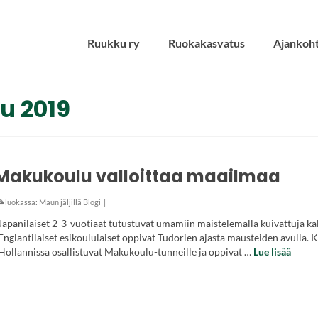
Ruukku ry
Ruokakasvatus
Ajankoht
u 2019
Makukoulu valloittaa maailmaa
luokassa:
Maun jäljillä Blogi
|
Japanilaiset 2-3-vuotiaat tutustuvat umamiin maistelemalla kuivattuja kal
Englantilaiset esikoululaiset oppivat Tudorien ajasta mausteiden avulla. K
Hollannissa osallistuvat Makukoulu-tunneille ja oppivat …
Lue lisää