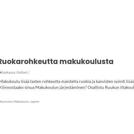
Ruokarohkeutta makukoulusta
luokassa:
Uutiset
|
Makukoulu lisää lasten rohkeutta maistella ruokia ja kasvisten syönti lisä
Kiinnostaako sinua Makukoulun järjestäminen? Osallistu Ruukun iltakou
koulutus
,
Makukoulu
,
sapere