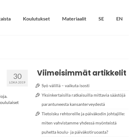
aista
Koulutukset
Materiaalit
SE
EN
Viimeisimmät artikkelit
30
LOKA 2019
Syö välillä – vaikuta isosti
Yksinkertaisilla ratkaisuilla mittavia säästöjä
oja.
oululaiset
parantuneesta kansanterveydestä
Tietoisku rehtoreille ja päiväkodin johtajille:
miten vahvistamme yhdessä myönteistä
puhetta koulu- ja päiväkotiruoasta?