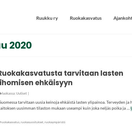
Ruukku ry
Ruokakasvatus
Ajankoht
uu 2020
Ruokakasvatusta tarvitaan lasten
lihomisen ehkäisyyn
luokassa:
Uutiset
|
Suomessa tarvitaan uusia keinoja ehkäistä lasten ylipainoa. Terveyden ja
laitoksen uusimman tilaston mukaan useampi kuin joka neljäs poika ja …
ruokakasvatus
,
ruokasuositukset
,
ruokaympäristö