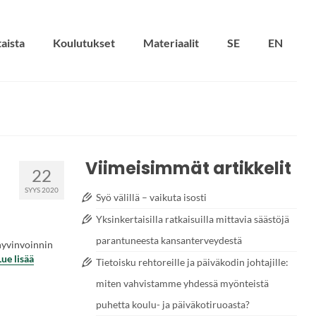
aista
Koulutukset
Materiaalit
SE
EN
Viimeisimmät artikkelit
22
SYYS 2020
Syö välillä – vaikuta isosti
Yksinkertaisilla ratkaisuilla mittavia säästöjä
parantuneesta kansanterveydestä
 hyvinvoinnin
Lue lisää
Tietoisku rehtoreille ja päiväkodin johtajille:
miten vahvistamme yhdessä myönteistä
puhetta koulu- ja päiväkotiruoasta?