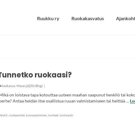
Ruukku ry
Ruokakasvatus
Ajankoht
Tunnetko ruokaasi?
luokassa:
Maun jäljillä Blogi
|
Mikä on loistava tapa kotouttaa uuteen maahan saapunut henkilö tai kok
perhe? Antaa heidän itse osallistua ruuan valmistamiseen tai heittää …
Lu
aistit
,
ruokasuhde
,
tunnesyöminen
,
tunteet
,
tuntoaisti