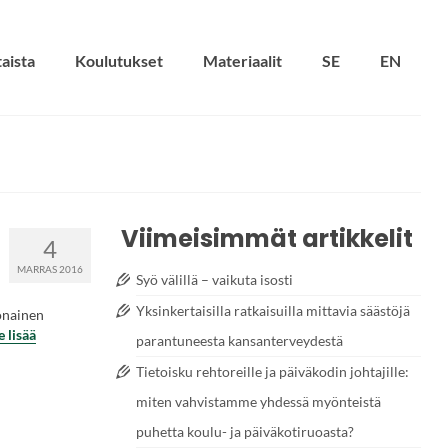
aista
Koulutukset
Materiaalit
SE
EN
Viimeisimmät artikkelit
4
MARRAS 2016
Syö välillä – vaikuta isosti
Yksinkertaisilla ratkaisuilla mittavia säästöjä
onainen
e lisää
parantuneesta kansanterveydestä
Tietoisku rehtoreille ja päiväkodin johtajille:
miten vahvistamme yhdessä myönteistä
puhetta koulu- ja päiväkotiruoasta?