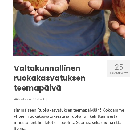
25
Valtakunnallinen
TAMMI 2022
ruokakasvatuksen
teemapäivä
luokassa:
Uutiset
|
simmäiseen Ruokakasvatuksen teemapäivään! Kokoamme
yhteen ruokakasvatuksesta ja ruokailun kehittämisestä
innostuneet henkilöt eri puolilta Suomea sekä diginä että
livenä.