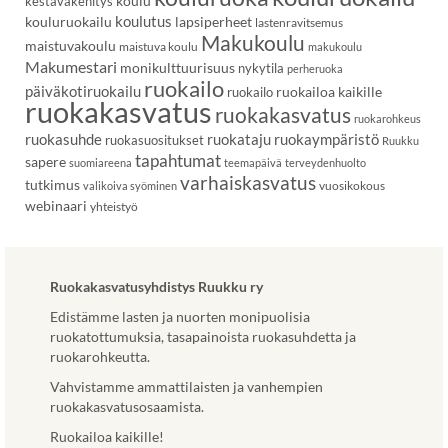
koulu
kestäväkehitys
koulutus
kouluruokailu
lapsiperheet
lastenravitsemus
Makukoulu
maistuvakoulu
maistuva koulu
makukoulu
Makumestari
monikulttuurisuus
nykytila
perheruoka
ruokailo
päiväkotiruokailu
ruokailoa kaikille
ruokailo
ruokakasvatus
ruokakasvatus
ruokarohkeus
ruokasuhde
ruokataju
ruokaympäristö
ruokasuositukset
Ruukku
tapahtumat
sapere
suomiareena
teemapäivä
terveydenhuolto
varhaiskasvatus
tutkimus
vuosikokous
valikoiva syöminen
webinaari
yhteistyö
Ruokakasvatusyhdistys Ruukku ry
Edistämme lasten ja nuorten monipuolisia
ruokatottumuksia, tasapainoista ruokasuhdetta ja
ruokarohkeutta.
Vahvistamme ammattilaisten ja vanhempien
ruokakasvatusosaamista.
Ruokailoa kaikille!