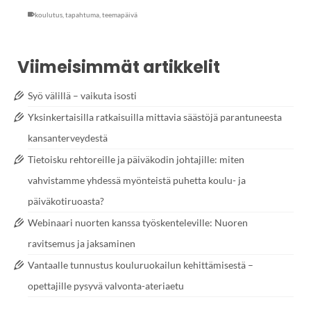
koulutus
,
tapahtuma
,
teemapäivä
Viimeisimmät artikkelit
Syö välillä – vaikuta isosti
Yksinkertaisilla ratkaisuilla mittavia säästöjä parantuneesta
kansanterveydestä
Tietoisku rehtoreille ja päiväkodin johtajille: miten
vahvistamme yhdessä myönteistä puhetta koulu- ja
päiväkotiruoasta?
Webinaari nuorten kanssa työskenteleville: Nuoren
ravitsemus ja jaksaminen
Vantaalle tunnustus kouluruokailun kehittämisestä –
opettajille pysyvä valvonta-ateriaetu