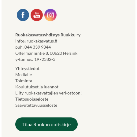
Ruokakasvatusyhdistys Ruukku ry
info@ruokakasvatus.fi
puh. 044 339 9344
Oltermannintie 8, 00620 Helsinki
y-tunnus: 1972382-3
Yhteystiedot
Medialle
Toiminta
Koulutukset ja luennot
Liity ruokakasvattajien verkostoon!
Tietosuojaseloste
Saavutettavuusseloste
Tilaa Ruukun uutiskirje