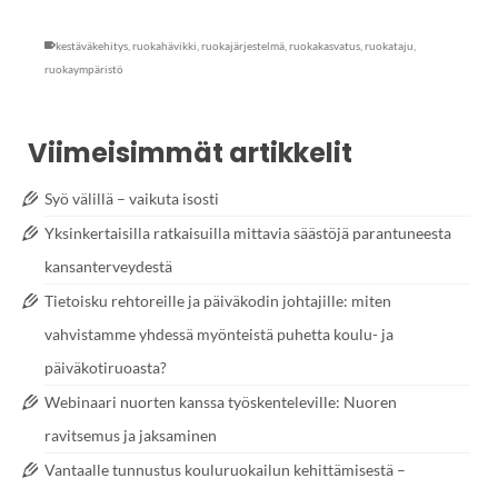
kestäväkehitys
,
ruokahävikki
,
ruokajärjestelmä
,
ruokakasvatus
,
ruokataju
,
ruokaympäristö
Viimeisimmät artikkelit
Syö välillä – vaikuta isosti
Yksinkertaisilla ratkaisuilla mittavia säästöjä parantuneesta
kansanterveydestä
Tietoisku rehtoreille ja päiväkodin johtajille: miten
vahvistamme yhdessä myönteistä puhetta koulu- ja
päiväkotiruoasta?
Webinaari nuorten kanssa työskenteleville: Nuoren
ravitsemus ja jaksaminen
Vantaalle tunnustus kouluruokailun kehittämisestä –