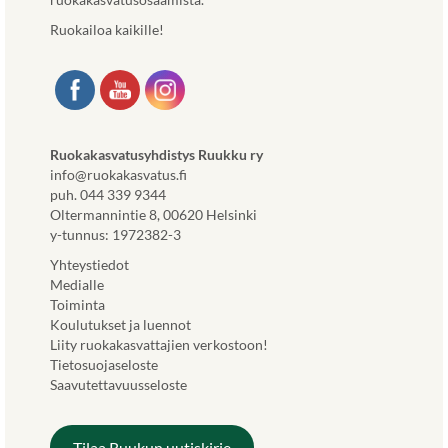
Ruokailoa kaikille!
Ruokakasvatusyhdistys Ruukku ry
info@ruokakasvatus.fi
puh. 044 339 9344
Oltermannintie 8, 00620 Helsinki
y-tunnus: 1972382-3
Yhteystiedot
Medialle
Toiminta
Koulutukset ja luennot
Liity ruokakasvattajien verkostoon!
Tietosuojaseloste
Saavutettavuusseloste
Tilaa Ruukun uutiskirje