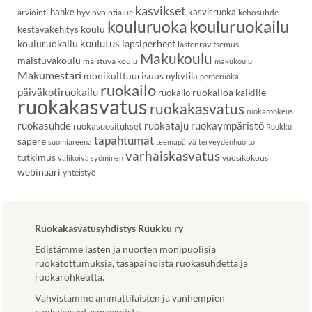
kasvikset
hanke
kasvisruoka
arviointi
hyvinvointialue
kehosuhde
kouluruoka
kouluruokailu
koulu
kestäväkehitys
koulutus
kouluruokailu
lapsiperheet
lastenravitsemus
Makukoulu
maistuvakoulu
maistuva koulu
makukoulu
Makumestari
monikulttuurisuus
nykytila
perheruoka
ruokailo
päiväkotiruokailu
ruokailoa kaikille
ruokailo
ruokakasvatus
ruokakasvatus
ruokarohkeus
ruokasuhde
ruokataju
ruokaympäristö
ruokasuositukset
Ruukku
tapahtumat
sapere
suomiareena
teemapäivä
terveydenhuolto
varhaiskasvatus
tutkimus
vuosikokous
valikoiva syöminen
webinaari
yhteistyö
Ruokakasvatusyhdistys Ruukku ry
Edistämme lasten ja nuorten monipuolisia
ruokatottumuksia, tasapainoista ruokasuhdetta ja
ruokarohkeutta.
Vahvistamme ammattilaisten ja vanhempien
ruokakasvatusosaamista.