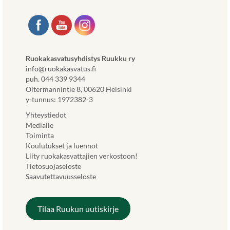
Ruokakasvatusyhdistys Ruukku ry
info@ruokakasvatus.fi
puh. 044 339 9344
Oltermannintie 8, 00620 Helsinki
y-tunnus: 1972382-3
Yhteystiedot
Medialle
Toiminta
Koulutukset ja luennot
Liity ruokakasvattajien verkostoon!
Tietosuojaseloste
Saavutettavuusseloste
Tilaa Ruukun uutiskirje