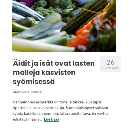
26
Äidit ja isät ovat lasten
HELMI 2020
malleja kasvisten
syömisessä
luokassa:
Uutiset
|
Vanhempien esimerkki on todella tärkeä, kun lapsi
opettelee uusia kasvismakuja. Suomalaislapset saisivat
syödä kasviksia enemmän, jotta suositeltava, terveyttä
edistävä määrä …
Lue lisää