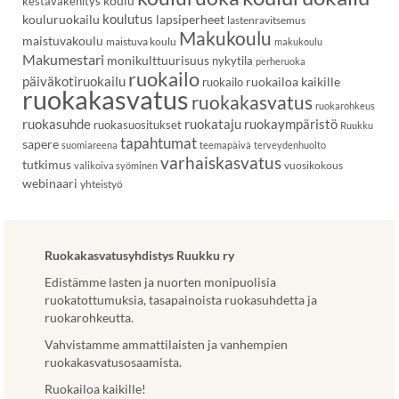
koulu
kestäväkehitys
koulutus
kouluruokailu
lapsiperheet
lastenravitsemus
Makukoulu
maistuvakoulu
maistuva koulu
makukoulu
Makumestari
monikulttuurisuus
nykytila
perheruoka
ruokailo
päiväkotiruokailu
ruokailoa kaikille
ruokailo
ruokakasvatus
ruokakasvatus
ruokarohkeus
ruokasuhde
ruokataju
ruokaympäristö
ruokasuositukset
Ruukku
tapahtumat
sapere
suomiareena
teemapäivä
terveydenhuolto
varhaiskasvatus
tutkimus
vuosikokous
valikoiva syöminen
webinaari
yhteistyö
Ruokakasvatusyhdistys Ruukku ry
Edistämme lasten ja nuorten monipuolisia
ruokatottumuksia, tasapainoista ruokasuhdetta ja
ruokarohkeutta.
Vahvistamme ammattilaisten ja vanhempien
ruokakasvatusosaamista.
Ruokailoa kaikille!