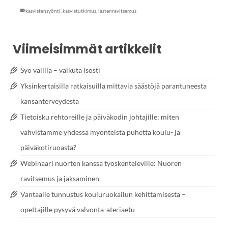
kasvistensyönti
,
kasvistutkimus
,
lastenravitsemus
Viimeisimmät artikkelit
Syö välillä – vaikuta isosti
Yksinkertaisilla ratkaisuilla mittavia säästöjä parantuneesta
kansanterveydestä
Tietoisku rehtoreille ja päiväkodin johtajille: miten
vahvistamme yhdessä myönteistä puhetta koulu- ja
päiväkotiruoasta?
Webinaari nuorten kanssa työskenteleville: Nuoren
ravitsemus ja jaksaminen
Vantaalle tunnustus kouluruokailun kehittämisestä –
opettajille pysyvä valvonta-ateriaetu