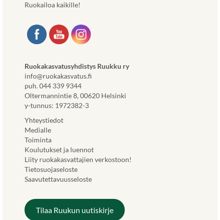
Ruokailoa kaikille!
Ruokakasvatusyhdistys Ruukku ry
info@ruokakasvatus.fi
puh. 044 339 9344
Oltermannintie 8, 00620 Helsinki
y-tunnus: 1972382-3
Yhteystiedot
Medialle
Toiminta
Koulutukset ja luennot
Liity ruokakasvattajien verkostoon!
Tietosuojaseloste
Saavutettavuusseloste
Tilaa Ruukun uutiskirje