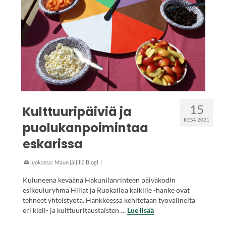
15
Kulttuuripäiviä ja
KESÄ 2021
puolukanpoimintaa
eskarissa
luokassa:
Maun jäljillä Blogi
|
Kuluneena keväänä Hakunilanrinteen päiväkodin
esikouluryhmä Hillat ja Ruokailoa kaikille -hanke ovat
tehneet yhteistyötä. Hankkeessa kehitetään työvälineitä
eri kieli- ja kulttuuritaustaisten …
Lue lisää