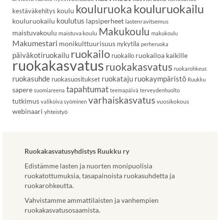
kouluruoka
kouluruokailu
koulu
kestäväkehitys
koulutus
kouluruokailu
lapsiperheet
lastenravitsemus
Makukoulu
maistuvakoulu
maistuva koulu
makukoulu
Makumestari
monikulttuurisuus
nykytila
perheruoka
ruokailo
päiväkotiruokailu
ruokailoa kaikille
ruokailo
ruokakasvatus
ruokakasvatus
ruokarohkeus
ruokasuhde
ruokataju
ruokaympäristö
ruokasuositukset
Ruukku
tapahtumat
sapere
suomiareena
teemapäivä
terveydenhuolto
varhaiskasvatus
tutkimus
vuosikokous
valikoiva syöminen
webinaari
yhteistyö
Ruokakasvatusyhdistys Ruukku ry
Edistämme lasten ja nuorten monipuolisia
ruokatottumuksia, tasapainoista ruokasuhdetta ja
ruokarohkeutta.
Vahvistamme ammattilaisten ja vanhempien
ruokakasvatusosaamista.