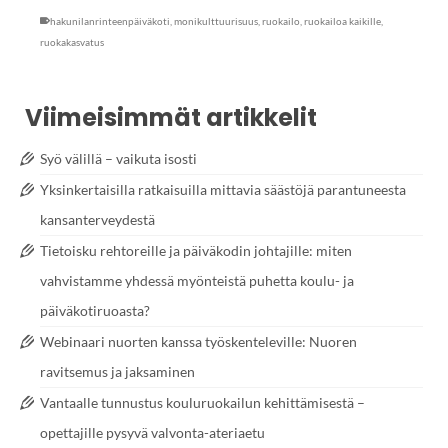
hakunilanrinteenpäiväkoti
,
monikulttuurisuus
,
ruokailo
,
ruokailoa kaikille
,
ruokakasvatus
Viimeisimmät artikkelit
Syö välillä – vaikuta isosti
Yksinkertaisilla ratkaisuilla mittavia säästöjä parantuneesta
kansanterveydestä
Tietoisku rehtoreille ja päiväkodin johtajille: miten
vahvistamme yhdessä myönteistä puhetta koulu- ja
päiväkotiruoasta?
Webinaari nuorten kanssa työskenteleville: Nuoren
ravitsemus ja jaksaminen
Vantaalle tunnustus kouluruokailun kehittämisestä –
opettajille pysyvä valvonta-ateriaetu