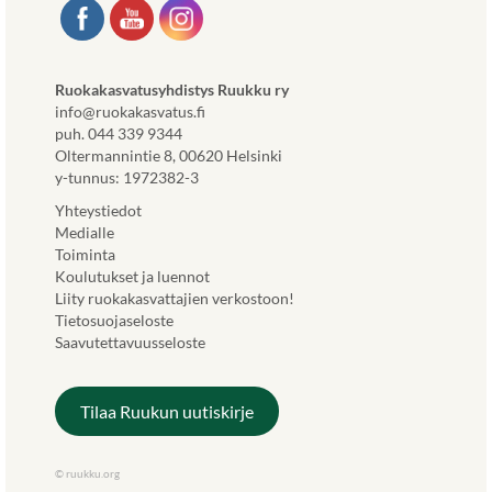
Ruokakasvatusyhdistys Ruukku ry
info@ruokakasvatus.fi
puh. 044 339 9344
Oltermannintie 8, 00620 Helsinki
y-tunnus: 1972382-3
Yhteystiedot
Medialle
Toiminta
Koulutukset ja luennot
Liity ruokakasvattajien verkostoon!
Tietosuojaseloste
Saavutettavuusseloste
Tilaa Ruukun uutiskirje
© ruukku.org