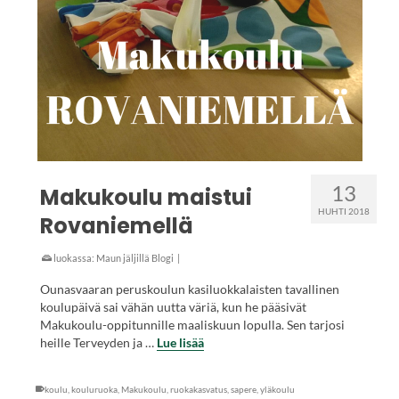
13
Makukoulu maistui
HUHTI 2018
Rovaniemellä
luokassa:
Maun jäljillä Blogi
|
Ounasvaaran peruskoulun kasiluokkalaisten tavallinen
koulupäivä sai vähän uutta väriä, kun he pääsivät
Makukoulu-oppitunnille maaliskuun lopulla. Sen tarjosi
heille Terveyden ja …
Lue lisää
koulu
,
kouluruoka
,
Makukoulu
,
ruokakasvatus
,
sapere
,
yläkoulu