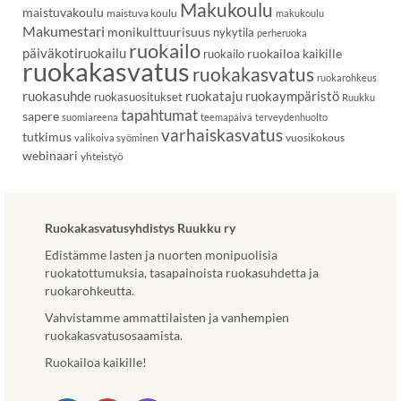
Makukoulu
maistuvakoulu
maistuva koulu
makukoulu
Makumestari
monikulttuurisuus
nykytila
perheruoka
ruokailo
päiväkotiruokailu
ruokailoa kaikille
ruokailo
ruokakasvatus
ruokakasvatus
ruokarohkeus
ruokasuhde
ruokataju
ruokaympäristö
ruokasuositukset
Ruukku
tapahtumat
sapere
suomiareena
teemapäivä
terveydenhuolto
varhaiskasvatus
tutkimus
vuosikokous
valikoiva syöminen
webinaari
yhteistyö
Ruokakasvatusyhdistys Ruukku ry
Edistämme lasten ja nuorten monipuolisia
ruokatottumuksia, tasapainoista ruokasuhdetta ja
ruokarohkeutta.
Vahvistamme ammattilaisten ja vanhempien
ruokakasvatusosaamista.
Ruokailoa kaikille!