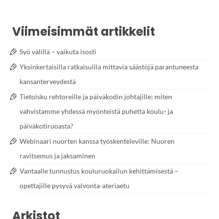
Viimeisimmät artikkelit
Syö välillä – vaikuta isosti
Yksinkertaisilla ratkaisuilla mittavia säästöjä parantuneesta
kansanterveydestä
Tietoisku rehtoreille ja päiväkodin johtajille: miten
vahvistamme yhdessä myönteistä puhetta koulu- ja
päiväkotiruoasta?
Webinaari nuorten kanssa työskenteleville: Nuoren
ravitsemus ja jaksaminen
Vantaalle tunnustus kouluruokailun kehittämisestä –
opettajille pysyvä valvonta-ateriaetu
Arkistot