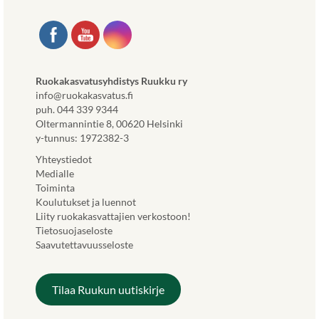
Ruokakasvatusyhdistys Ruukku ry
info@ruokakasvatus.fi
puh. 044 339 9344
Oltermannintie 8, 00620 Helsinki
y-tunnus: 1972382-3
Yhteystiedot
Medialle
Toiminta
Koulutukset ja luennot
Liity ruokakasvattajien verkostoon!
Tietosuojaseloste
Saavutettavuusseloste
Tilaa Ruukun uutiskirje