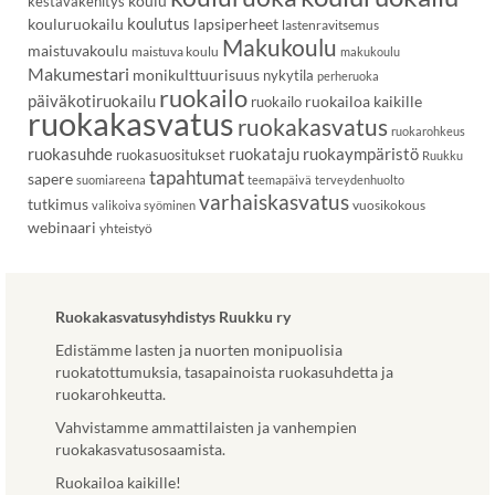
koulu
kestäväkehitys
koulutus
kouluruokailu
lapsiperheet
lastenravitsemus
Makukoulu
maistuvakoulu
maistuva koulu
makukoulu
Makumestari
monikulttuurisuus
nykytila
perheruoka
ruokailo
päiväkotiruokailu
ruokailoa kaikille
ruokailo
ruokakasvatus
ruokakasvatus
ruokarohkeus
ruokasuhde
ruokataju
ruokaympäristö
ruokasuositukset
Ruukku
tapahtumat
sapere
suomiareena
teemapäivä
terveydenhuolto
varhaiskasvatus
tutkimus
vuosikokous
valikoiva syöminen
webinaari
yhteistyö
Ruokakasvatusyhdistys Ruukku ry
Edistämme lasten ja nuorten monipuolisia
ruokatottumuksia, tasapainoista ruokasuhdetta ja
ruokarohkeutta.
Vahvistamme ammattilaisten ja vanhempien
ruokakasvatusosaamista.
Ruokailoa kaikille!