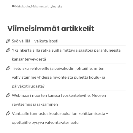
Makukoulu
,
Makumestari
,
tyhy
,
tyky
Viimeisimmät artikkelit
Syö välillä – vaikuta isosti
Yksinkertaisilla ratkaisuilla mittavia säästöjä parantuneesta
kansanterveydestä
Tietoisku rehtoreille ja päiväkodin johtajille: miten
vahvistamme yhdessä myönteistä puhetta koulu- ja
päiväkotiruoasta?
Webinaari nuorten kanssa työskenteleville: Nuoren
ravitsemus ja jaksaminen
Vantaalle tunnustus kouluruokailun kehittämisestä –
opettajille pysyvä valvonta-ateriaetu