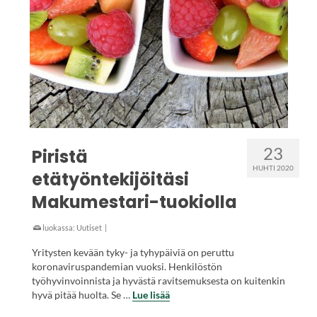
23
Piristä
HUHTI 2020
etätyöntekijöitäsi
Makumestari-tuokiolla
luokassa:
Uutiset
|
Yritysten kevään tyky- ja tyhypäiviä on peruttu
koronaviruspandemian vuoksi. Henkilöstön
työhyvinvoinnista ja hyvästä ravitsemuksesta on kuitenkin
hyvä pitää huolta. Se …
Lue lisää