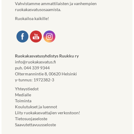
Vahvistamme ammattilaisten ja vanhempien
ruokakasvatusosaamista.
Ruokailoa kaikille!
Ruokakasvatusyhdistys Ruukku ry
info@ruokakasvatus.fi
puh. 044 339 9344
Oltermannintie 8, 00620 Helsinki
y-tunnus: 1972382-3
Yhteystiedot
Medialle
Toiminta
Koulutukset ja luennot
Liity ruokakasvattajien verkostoon!
Tietosuojaseloste
Saavutettavuusseloste