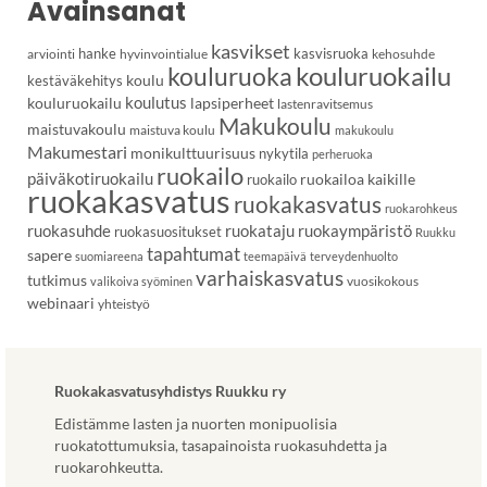
Avainsanat
kasvikset
hanke
kasvisruoka
arviointi
hyvinvointialue
kehosuhde
kouluruoka
kouluruokailu
koulu
kestäväkehitys
koulutus
kouluruokailu
lapsiperheet
lastenravitsemus
Makukoulu
maistuvakoulu
maistuva koulu
makukoulu
Makumestari
monikulttuurisuus
nykytila
perheruoka
ruokailo
päiväkotiruokailu
ruokailoa kaikille
ruokailo
ruokakasvatus
ruokakasvatus
ruokarohkeus
ruokasuhde
ruokataju
ruokaympäristö
ruokasuositukset
Ruukku
tapahtumat
sapere
suomiareena
teemapäivä
terveydenhuolto
varhaiskasvatus
tutkimus
vuosikokous
valikoiva syöminen
webinaari
yhteistyö
Ruokakasvatusyhdistys Ruukku ry
Edistämme lasten ja nuorten monipuolisia
ruokatottumuksia, tasapainoista ruokasuhdetta ja
ruokarohkeutta.