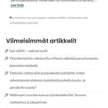
perusopetuksessa. Materiaalit on suunniteltu ja testattu …
Lue lisää
monikulttuurinen
,
perusopetus
,
ruokailoa kaikille
,
ruokakasvatus
,
sote
,
varhaiskasvatus
,
webinaari
Viimeisimmät artikkelit
Syö välillä – vaikuta isosti
Yksinkertaisilla ratkaisuilla mittavia säästöjä parantuneesta
kansanterveydestä
Tietoisku rehtoreille ja päiväkodin johtajille: miten
vahvistamme yhdessä myönteistä puhetta koulu- ja
päiväkotiruoasta?
Webinaari nuorten kanssa työskenteleville: Nuoren
ravitsemus ja jaksaminen