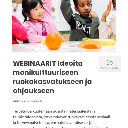
15
WEBINAARIT Ideoita
MAALIS 2022
monikulttuuriseen
ruokakasvatukseen ja
ohjaukseen
luokassa:
Uutiset
|
Tervetuloa kuulemaan uusista materiaaleista ja
toimintaideoista, jotka tukevat ruokakasvatusta sosiaali-
ja terveyspalveluissa, varhaiskasvatuksessa ja