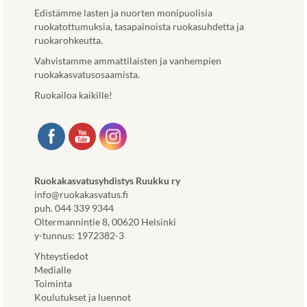
Edistämme lasten ja nuorten monipuolisia
ruokatottumuksia, tasapainoista ruokasuhdetta ja
ruokarohkeutta.
Vahvistamme ammattilaisten ja vanhempien
ruokakasvatusosaamista.
Ruokailoa kaikille!
Ruokakasvatusyhdistys Ruukku ry
info@ruokakasvatus.fi
puh. 044 339 9344
Oltermannintie 8, 00620 Helsinki
y-tunnus: 1972382-3
Yhteystiedot
Medialle
Toiminta
Koulutukset ja luennot