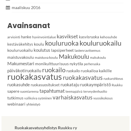
maaliskuu 2016
Avainsanat
kasvikset
hanke
kasvisruoka
arviointi
hyvinvointialue
kehosuhde
kouluruoka
kouluruokailu
koulu
kestäväkehitys
koulutus
kouluruokailu
lapsiperheet
lastenravitsemus
Makukoulu
maistuvakoulu
maistuva koulu
makukoulu
Makumestari
monikulttuurisuus
nykytila
perheruoka
ruokailo
päiväkotiruokailu
ruokailoa kaikille
ruokailo
ruokakasvatus
ruokakasvatus
ruokarohkeus
ruokasuhde
ruokataju
ruokaympäristö
ruokasuositukset
Ruukku
tapahtumat
sapere
suomiareena
teemapäivä
terveydenhuolto
varhaiskasvatus
tutkimus
vuosikokous
valikoiva syöminen
webinaari
yhteistyö
Ruokakasvatusyhdistys Ruukku ry