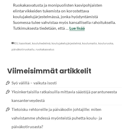
Ruokakasvatusta ja monipuolisten kasvipohjaisten
elintarvikkeiden tukemista on korostettava
koulujakelujärjestelmässä, jonka hyödyntämistä
Suomessa tulee vahvistaa myös kansallisella rahoituksella.
Tutkimuksesta tiedetään, että …
Lue lisää
EU
,
kasvikset
,
kouluhedelmä
,
koulujakelujärjestelmä
,
koulumaito
,
kouluruoka
,
päiväkotiruokailu
,
ruokakasvatus
Viimeisimmät artikkelit
Syö välillä – vaikuta isosti
Yksinkertaisilla ratkaisuilla mittavia säästöjä parantuneesta
kansanterveydestä
Tietoisku rehtoreille ja päiväkodin johtajille: miten
vahvistamme yhdessä myönteistä puhetta koulu- ja
päiväkotiruoasta?