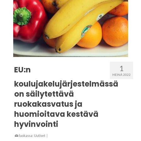
1
EU:n
HEINÄ 2022
koulujakelujärjestelmässä
on säilytettävä
ruokakasvatus ja
huomioitava kestävä
hyvinvointi
luokassa:
Uutiset
|