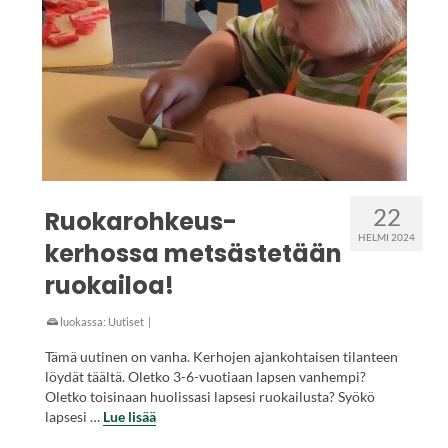
22
Ruokarohkeus-
HELMI 2024
kerhossa metsästetään
ruokailoa!
luokassa:
Uutiset
|
Tämä uutinen on vanha. Kerhojen ajankohtaisen tilanteen
löydät täältä. Oletko 3-6-vuotiaan lapsen vanhempi?
Oletko toisinaan huolissasi lapsesi ruokailusta? Syökö
lapsesi …
Lue lisää