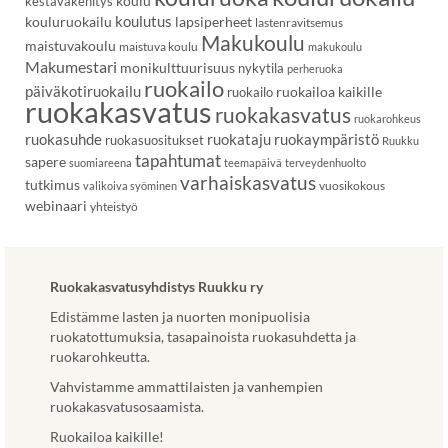
koulu
kestäväkehitys
koulutus
kouluruokailu
lapsiperheet
lastenravitsemus
Makukoulu
maistuvakoulu
maistuva koulu
makukoulu
Makumestari
monikulttuurisuus
nykytila
perheruoka
ruokailo
päiväkotiruokailu
ruokailoa kaikille
ruokailo
ruokakasvatus
ruokakasvatus
ruokarohkeus
ruokasuhde
ruokataju
ruokaympäristö
ruokasuositukset
Ruukku
tapahtumat
sapere
suomiareena
teemapäivä
terveydenhuolto
varhaiskasvatus
tutkimus
vuosikokous
valikoiva syöminen
webinaari
yhteistyö
Ruokakasvatusyhdistys Ruukku ry
Edistämme lasten ja nuorten monipuolisia
ruokatottumuksia, tasapainoista ruokasuhdetta ja
ruokarohkeutta.
Vahvistamme ammattilaisten ja vanhempien
ruokakasvatusosaamista.
Ruokailoa kaikille!