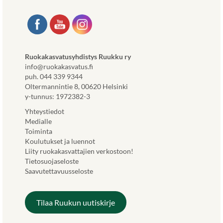
Ruokakasvatusyhdistys Ruukku ry
info@ruokakasvatus.fi
puh. 044 339 9344
Oltermannintie 8, 00620 Helsinki
y-tunnus: 1972382-3
Yhteystiedot
Medialle
Toiminta
Koulutukset ja luennot
Liity ruokakasvattajien verkostoon!
Tietosuojaseloste
Saavutettavuusseloste
Tilaa Ruukun uutiskirje