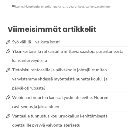
kerho
,
Makukoulu
,
nirsoilu
,
ruokailo
,
ruokarohkeus
,
valikoiva syöminen
Viimeisimmät artikkelit
Syö välillä – vaikuta isosti
Yksinkertaisilla ratkaisuilla mittavia säästöjä parantuneesta
kansanterveydestä
Tietoisku rehtoreille ja päiväkodin johtajille: miten
vahvistamme yhdessä myönteistä puhetta koulu- ja
päiväkotiruoasta?
Webinaari nuorten kanssa työskenteleville: Nuoren
ravitsemus ja jaksaminen
Vantaalle tunnustus kouluruokailun kehittämisestä –
opettajille pysyvä valvonta-ateriaetu