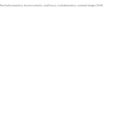
kotitalousopetus
,
kouluruokailu
,
osallisuus
,
ruokakasvatus
,
ruokastrategia 2040