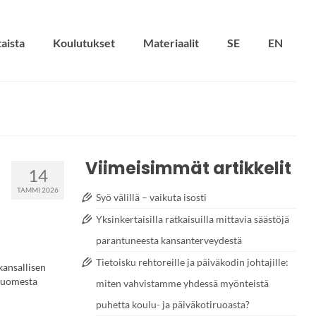
aista
Koulutukset
Materiaalit
SE
EN
Viimeisimmät artikkelit
14
TAMMI 2026
Syö välillä – vaikuta isosti
Yksinkertaisilla ratkaisuilla mittavia säästöjä
parantuneesta kansanterveydestä
Tietoisku rehtoreille ja päiväkodin johtajille:
kansallisen
 Suomesta
miten vahvistamme yhdessä myönteistä
puhetta koulu- ja päiväkotiruoasta?