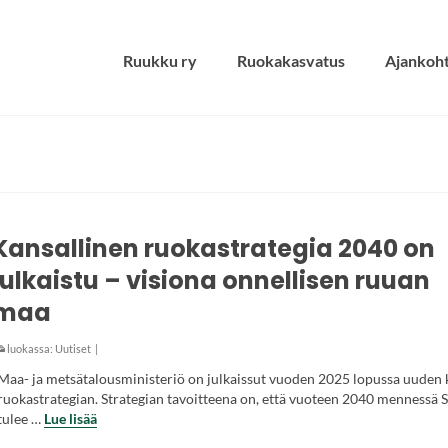
Ruukku ry
Ruokakasvatus
Ajankoht
Kansallinen ruokastrategia 2040 on
julkaistu – visiona onnellisen ruuan
maa
luokassa:
Uutiset
|
Maa- ja metsätalousministeriö on julkaissut vuoden 2025 lopussa uuden 
ruokastrategian. Strategian tavoitteena on, että vuoteen 2040 mennessä
tulee …
Lue lisää