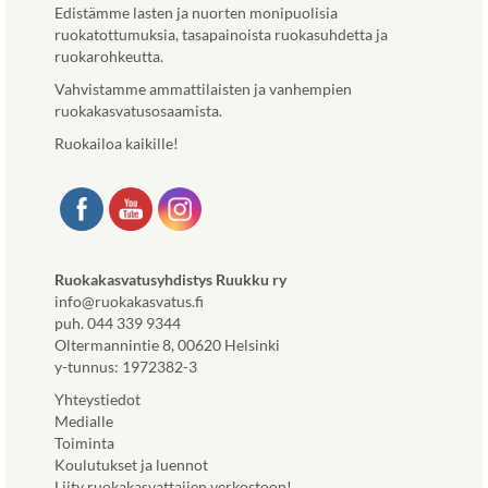
Edistämme lasten ja nuorten monipuolisia
ruokatottumuksia, tasapainoista ruokasuhdetta ja
ruokarohkeutta.
Vahvistamme ammattilaisten ja vanhempien
ruokakasvatusosaamista.
Ruokailoa kaikille!
Ruokakasvatusyhdistys Ruukku ry
info@ruokakasvatus.fi
puh. 044 339 9344
Oltermannintie 8, 00620 Helsinki
y-tunnus: 1972382-3
Yhteystiedot
Medialle
Toiminta
Koulutukset ja luennot
Liity ruokakasvattajien verkostoon!