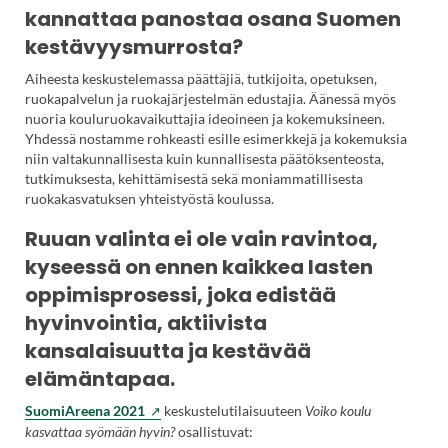
välilehteen.)
uuteen
kannattaa panostaa osana Suomen
välilehteen.)
kestävyysmurrosta?
Aiheesta keskustelemassa päättäjiä, tutkijoita, opetuksen,
ruokapalvelun ja ruokajärjestelmän edustajia. Äänessä myös
nuoria kouluruokavaikuttajia ideoineen ja kokemuksineen.
Yhdessä nostamme rohkeasti esille esimerkkejä ja kokemuksia
niin valtakunnallisesta kuin kunnallisesta päätöksenteosta,
tutkimuksesta, kehittämisestä sekä moniammatillisesta
ruokakasvatuksen yhteistyöstä koulussa.
Ruuan valinta ei ole vain ravintoa,
kyseessä on ennen kaikkea lasten
oppimisprosessi, joka edistää
hyvinvointia, aktiivista
kansalaisuutta ja kestävää
elämäntapaa.
(Vieraile
SuomiAreena 2021
keskustelutilaisuuteen
Voiko koulu
ulkoisella
kasvattaa syömään hyvin?
osallistuvat: