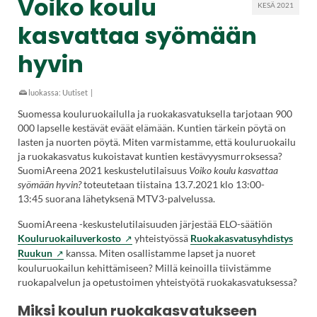
Voiko koulu
KESÄ 2021
kasvattaa syömään
hyvin
luokassa:
Uutiset
|
Suomessa kouluruokailulla ja ruokakasvatuksella tarjotaan 900
000 lapselle kestävät eväät elämään. Kuntien tärkein pöytä on
lasten ja nuorten pöytä. Miten varmistamme, että kouluruokailu
ja ruokakasvatus kukoistavat kuntien kestävyysmurroksessa?
SuomiAreena 2021 keskustelutilaisuus
Voiko koulu kasvattaa
syömään hyvin?
toteutetaan tiistaina 13.7.2021 klo 13:00-
13:45 suorana lähetyksenä MTV3-palvelussa.
SuomiAreena -keskustelutilaisuuden järjestää ELO-säätiön
(Vieraile
Kouluruokailuverkosto
yhteistyössä
Ruokakasvatusyhdistys
ulkoisella
(Vieraile
Ruukun
kanssa. Miten osallistamme lapset ja nuoret
sivustolla.
ulkoisella
kouluruokailun kehittämiseen? Millä keinoilla tiivistämme
Linkki
sivustolla.
ruokapalvelun ja opetustoimen yhteistyötä ruokakasvatuksessa?
avautuu
Linkki
Miksi koulun ruokakasvatukseen
uuteen
avautuu