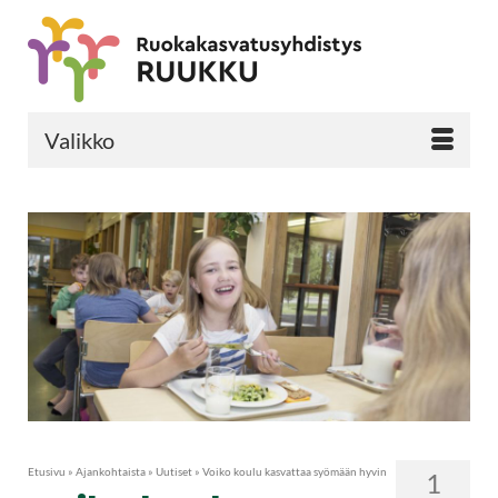
Valikko
Etusivu
»
Ajankohtaista
»
Uutiset
»
Voiko koulu kasvattaa syömään hyvin
1