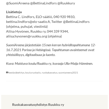
@SuomiAreena @BettinaLindfors @Ruukkury
Lisätietoja
Bettina C. Lindfors, ELO-säätiö, 040 920 9810,
bettina.lindfors@elo-saatio.fi, Twitter @BettinaLindfors
(ohjelma, puhujat, viestintä)
Aliisa Hyvönen, Ruukku ry, 044 339 9344,
aliisa.hyvonen@ruukku.org (ohjelma)
SuomiAreena järjestetään 15:nen kerran hybriditapahtumana 12-
16.7.2021 Porissa ja Helsingissä. Tapahtuman avainteemat ovat
yhteisöllisyys, digitaalisuus ja luonto.
Kuva: Maistuva koulu/Ruukku ry, kuvaaja Ulla-Maija Hänninen.
kestäväkehitys
,
kouluruokailu
,
ruokakasvatus
,
suomiareena2021
Ruokakasvatusyhdistys Ruukku ry