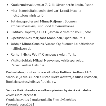
sivustolla.
Kouluruokavaikuttajat
7.-9. lk, Järvenperän koulu, Espoo
Linkki
avautuu
Maa- ja metsätalousministeri
Jari Leppä
, Maa- ja
uuteen
metsätalousministeriö
välilehteen.)
Tutkimusprofessori
Minna Kaljonen
, Suomen
Ympäristökeskus, Just Food-tutkimushanke
Kotitalousopettaja
Fiia Lujasmaa
, Armfeltin koulu, Salo
Opetusneuvos
Marjaana Manninen
, Opetushallitus
Johtaja
Minna Cousins
, Vaasan Oy, Suomen Leipätiedotus
hallituksen pj.
Rehtori
Nicke Wulff
, Cygnaeus skolan, Turku
Yksikönjohtaja
Mikael Neuvonen
, kehityspalvelut,
Palvelukeskus Helsinki
Keskustelun juontaa ruokavaikuttaja
Bettina Lindfors
, ELO-
säätiö sr. ja tilaisuuden alustaa ruokakasvattaja
Aliisa Hyvönen
,
Ruokakasvatusyhdistys Ruukku ry.
Seuraa Voiko koulu kasvattaa syömään hyvin -keskustelua
www.suomiareena.fi
#ruokakasvatus #kouluruokailu #kestäväkehitys
#suomiareena2021