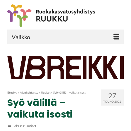
Valikko
Etusivu
»
Ajankohtaista
»
Uutiset
»
Syö välillä – vaikuta isosti
27
Syö välillä –
TOUKO 2026
vaikuta isosti
luokassa:
Uutiset
|