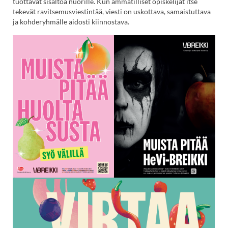
tuottavat sisältöä nuorille. Kun ammatilliset opiskelijat itse
tekevät ravitsemusviestintää, viesti on uskottava, samaistuttava
ja kohderyhmälle aidosti kiinnostava.