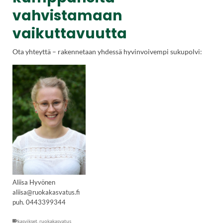
vahvistamaan
vaikuttavuutta
Ota yhteyttä – rakennetaan yhdessä hyvinvoivempi sukupolvi:
Aliisa Hyvönen
aliisa@ruokakasvatus.fi
puh. 0443399344
kasvikset
,
ruokakasvatus