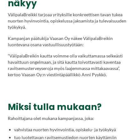
näkyy
VälipalaBreikki tarjoaa yrityksille konkreettisen tavan tukea
nuorten hyvinvointia, opiskelussa jaksamista ja tulevaisuuden
työkykyä.
Kampanjan päätukija Vaasan Oy näkee VälipalaBreikin
luontevana osana vastuullisuustyötään:
“VälipalaBreikin kautta voimme olla vaikuttamassa selkeästi
havaittuun ongelmaan, ja sitä kautta toivottavasti kaventaa
ravitsemusterveyseroja myös laajemmassa mittakaavassa”,
kertoo Vaasan Oy:n viestintäpäällikkö Anni Pyykkö.
Miksi tulla mukaan?
Rahoittajana olet mukana kampanjassa, joka:
vahvistaa nuorten hyvinvointia, opiskelu- ja työkykyä
tuo luotettavan ravitsemustiedon nuorten käyttämiin