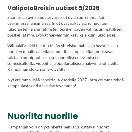
VälipalaBreikin uutiset 5/2026
Suomessa ravitsemusterveyserot ovat suuremmat kuin
useimmissa länsimaissa. Erot ovat näkyvissä jo nuorten
lukiolaisten ja ammatillisten opiskelijoiden välillä: ammatilliset
opiskelijat mm. syövät harvemmin kasviksia kuin lukiolaiset.
VälipalaBreikki tarttuu tähän yhteiskunnalliseen haasteeseen
nuorten omalla äänellä: ammatilliset opiskelijat innostavat
toisiaan monipuoliseen ja säännölliseen syömiseen
somesisällöillä, videoilla ja oppilaitoksissa näkyvillä julisteilla.
Kampanjan slogan on syö välillä!
Nyt etsimme lisää rahoittajia vuodelle 2027, jotta voimme tehdä
kampanjasta entistä vaikuttavamman!
Nuorilta nuorille
Kampanjan ydin on yksinkertainen ja vaikuttava: nuoret