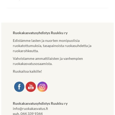
Ruokakasvatusyhdistys Ruukku ry
Edistämme lasten ja nuorten monipuolisia
ruokatottumuksia, tasapainoista ruokasuhdetta ja
ruokarohkeutta.
Vahvistamme ammattilaisten ja vanhempien
ruokakasvatusosaamista.
Ruokailoa kaikille!
Ruokakasvatusyhdistys Ruukku ry
info@ruokakasvatus.fi
puh. 044 339 9344