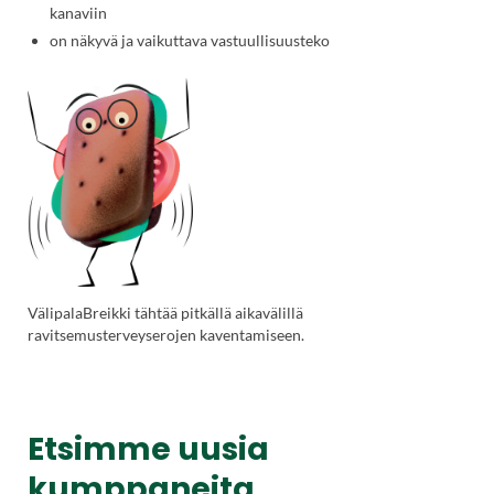
kanaviin
on näkyvä ja vaikuttava vastuullisuusteko
VälipalaBreikki tähtää pitkällä aikavälillä
ravitsemusterveyserojen kaventamiseen.
Etsimme uusia
kumppaneita