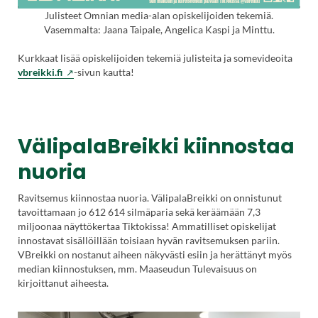
Julisteet Omnian media-alan opiskelijoiden tekemiä.
Vasemmalta: Jaana Taipale, Angelica Kaspi ja Minttu.
Kurkkaat lisää opiskelijoiden tekemiä julisteita ja somevideoita
(Vieraile
vbreikki.fi
-sivun kautta!
ulkoisella
sivustolla.
Linkki
avautuu
VälipalaBreikki kiinnostaa
uuteen
välilehteen.)
nuoria
Ravitsemus kiinnostaa nuoria. VälipalaBreikki on onnistunut
tavoittamaan jo 612 614 silmäparia sekä keräämään 7,3
miljoonaa näyttökertaa Tiktokissa! Ammatilliset opiskelijat
innostavat sisällöillään toisiaan hyvän ravitsemuksen pariin.
VBreikki on nostanut aiheen näkyvästi esiin ja herättänyt myös
median kiinnostuksen, mm. Maaseudun Tulevaisuus on
kirjoittanut aiheesta.