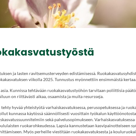
uokakasvatustyöstä
vatuksen ja lasten ravitsemusterveyden edistämisessä. Ruokakasvatusyhdi
okakasvatuksen viikolla 2025. Tunnustus myönnettiin ensimmäistä kerta
asia. Kunnissa tehtävään ruokakasvatustyöhön tarvitaan poliittisia päätö
luun on riittävästi aikaa, osaamista ja muita resursseja.
n tehty hyvää yhteistyötä varhaiskasvatuksessa, perusopetuksessa ja ruoka
llut kunnassa käytössä säännöllisesti vuosittain työkalun käyttöönotosta
rhaiskasvatussuunnitelmiin sekä palvelusopimukseen. Varhaiskasvatuksessa
oululaisten ruokarohkeudessa. Lapsia kannustetaan kasvipainotteiseen s
ehittämiseen. Myös perheille viestitään ruokakasvatuksesta ja kouluruoka