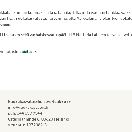
kalan kunnan kunniakirjalla ja lahjakortilla, jolla voidaan hankkia vaikk
aan lisää ruokakasvatusta. Toivomme, että Asikkalan ansiokas työ ruokak
töjään.
ri Haapasen sekä varhaiskasvatuspäällikkö Nerinda Laineen terveiset voi 
(Vieraile
voi tutustua
täällä
.
ulkoisella
sivustolla.
Linkki
avautuu
uuteen
välilehteen.)
Ruokakasvatusyhdistys Ruukku ry
info@ruokakasvatus.fi
puh. 044 339 9344
Oltermannintie 8, 00620 Helsinki
y-tunnus: 1972382-3