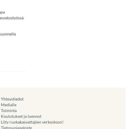
apa
asvatustyössä
kuunnella
Yhteystiedot
Medialle
Toiminta
Koulutukset ja luennot
Liity ruokakasvattajien verkostoon!
Tietosuojaseloste