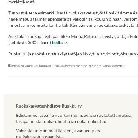
merkityksestä.
Tunnustuksena esimerkillisestä ruokakasvatustyöstä palkitsimme Asik
hedelmäpuu tai marjapensaita päiväkodin tai koulun pihaan, versom
innostaa myös muita kuntia kehittämään omia ruokakasvatuskäytän
Asikkalan ruokapalvelupäällikkö Minna Pettisen, sivistysjohtaja Pet
(Vieraile
(kohdasta 3:30 alkaen)
täältä
.
ulkoisella
Ruokailu- ja ruokakasvatuskäytäntöjen Nykytila-arviointityökaluun 
sivustolla.
Linkki
asikkalan kunta
,
kouluruokailu
,
ruokakasvatus
,
tunnustuspalkinto
,
varhaiskasvatus
avautuu
uuteen
välilehteen.)
Ruokakasvatusyhdistys Ruukku ry
Edistämme lasten ja nuorten monipuolisia ruokatottumuksia,
tasapainoista ruokasuhdetta ja ruokarohkeutta.
Vahvistamme ammattilaisten ja vanhempien
ruokakasvatusosaamista.