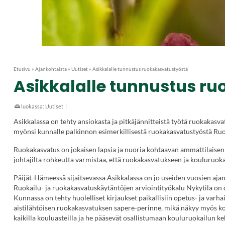
Etusivu
»
Ajankohtaista
»
Uutiset
»
Asikkalalle tunnustus ruokakasvatustyöstä
Asikkalalle tunnustus r
luokassa:
Uutiset
|
Asikkalassa on tehty ansiokasta ja pitkäjännitteistä työtä ruokakas
myönsi kunnalle palkinnon esimerkillisestä ruokakasvatustyöstä Ru
Ruokakasvatus on jokaisen lapsia ja nuoria kohtaavan ammattilaisen 
johtajilta rohkeutta varmistaa, että ruokakasvatukseen ja kouluruokai
Päijät-Hämeessä sijaitsevassa Asikkalassa on jo useiden vuosien aja
Ruokailu- ja ruokakasvatuskäytäntöjen arviointityökalu Nykytila on o
Kunnassa on tehty huolelliset kirjaukset paikallisiin opetus- ja va
aistilähtöisen ruokakasvatuksen sapere-perinne, mikä näkyy myös k
kaikilla kouluasteilla ja he pääsevät osallistumaan kouluruokailun k