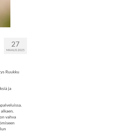
27
MAALIS 2025
stys Ruukku
a.
ksiä ja
palveluissa.
 alkaen.
 on vahva
yömiseen
ilun