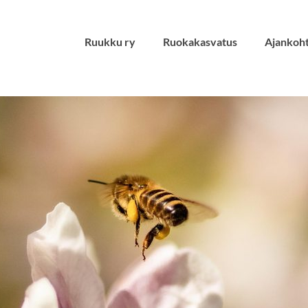
Ruukku ry
Ruokakasvatus
Ajankoht