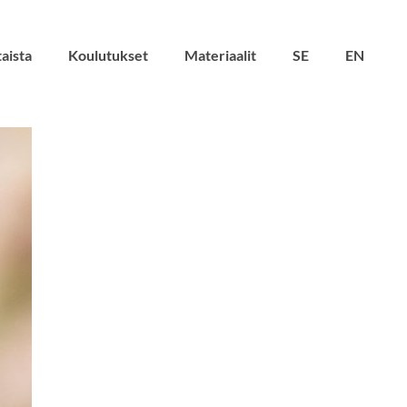
aista
Koulutukset
Materiaalit
SE
EN