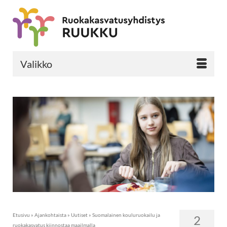
Valikko
Etusivu
»
Ajankohtaista
»
Uutiset
»
Suomalainen kouluruokailu ja
2
ruokakasvatus kiinnostaa maailmalla