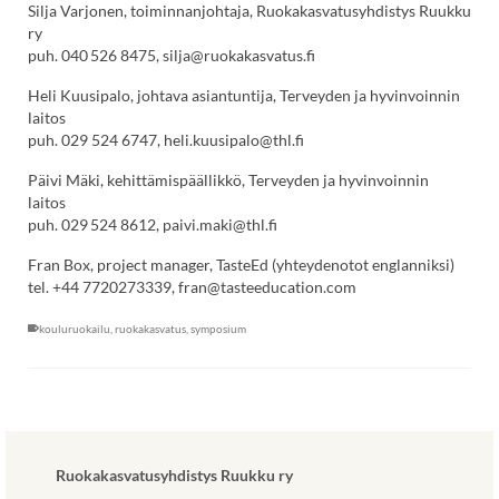
Silja Varjonen, toiminnanjohtaja, Ruokakasvatusyhdistys Ruukku
ry
puh. 040 526 8475, silja@ruokakasvatus.fi
Heli Kuusipalo, johtava asiantuntija, Terveyden ja hyvinvoinnin
laitos
puh. 029 524 6747, heli.kuusipalo@thl.fi
Päivi Mäki, kehittämispäällikkö, Terveyden ja hyvinvoinnin
laitos
puh. 029 524 8612, paivi.maki@thl.fi
Fran Box, project manager, TasteEd (yhteydenotot englanniksi)
tel. +44 7720273339, fran@tasteeducation.com
kouluruokailu
,
ruokakasvatus
,
symposium
Ruokakasvatusyhdistys Ruukku ry