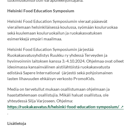
tutkimuskonsortion varapuheenjohtajana.
Helsinki Food Education Symposium
Helsinki Food Education Symposiumin vieraat pääsevät
vierailemaan helsinkiläisessä koulussa, syömään kouluruokaa
sekä kuulemaan kouluruokailun ja ruokakasvatuksen
esimerkkejä ympäri maailmaa.
Helsinki Food Education Symposiumin järjestää
Ruokakasvatusyhdistys Ruukku ry yhdessä Terveyden ja
hyvinvoinnin laitoksen kanssa 3.-4.10.2024. Ohjelmaa ovat olleet
ideoimassa kansainvälinen aistilähtöistä ruokakasvatusta
edistävä Sapere International -järjestö sekä pohjoismainen
lasten lihavuuden ehkäisyn verkosto PromoKids.
Media on tervetullut mukaan osallistumaan ohjelmaan ja
haastattelemaan osallistujia. Mikäli haluat osallistua, ole
yhteydessä Silja Varjoseen. Ohjelma:
https://ruokakasvatus.fi/helsinki-food-education-symposium/
.
Lisätietoja