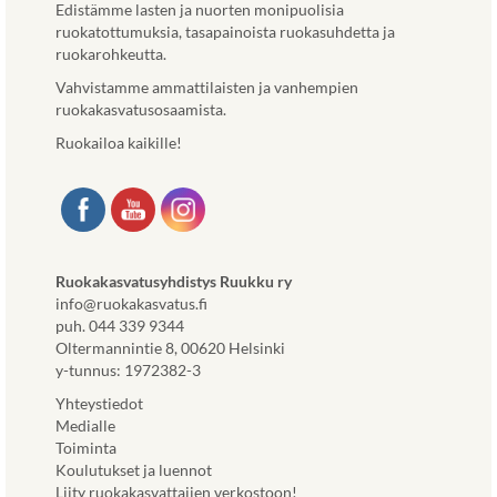
Edistämme lasten ja nuorten monipuolisia
ruokatottumuksia, tasapainoista ruokasuhdetta ja
ruokarohkeutta.
Vahvistamme ammattilaisten ja vanhempien
ruokakasvatusosaamista.
Ruokailoa kaikille!
Ruokakasvatusyhdistys Ruukku ry
info@ruokakasvatus.fi
puh. 044 339 9344
Oltermannintie 8, 00620 Helsinki
y-tunnus: 1972382-3
Yhteystiedot
Medialle
Toiminta
Koulutukset ja luennot
Liity ruokakasvattajien verkostoon!