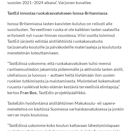
vuosien 2021–2024 aikana”, Varjonen kuvailee.
TastEd innostaa ruokakasvatukseen Isossa-Britanniassa
Isossa-Britanniassa lasten kasvisten kulutus on reilusti alle
suositusten. Terveellinen ruoka ei ole kaikkien lasten saatavilla
erityisesti nyt ruuan hinnan noustessa. Viisi vuotta toiminut
TastEd-järjestö edistää aistilähtöistä ruokakasvatusta
tarjoamalla kouluille ja päiväkodeille materiaaleja ja koulutusta
menetelmän toteuttamiseen.
”TastEdissä uskomme, että ruokakasvatuksen tulisi mennä
ravitsemustiedon jakamista pidemmälle ja aktivoida lasten aistit,
uteliaisuus ja luovuus – auttaen heitä löytämään ilon uusien
ruokien tutkimisesta ja maistamisesta. Myönteiset kokemukset
ruuasta ruokkivat koko elämän kestäviä terveellisiä elintapoja,”
kertoo
Fran Box
, TastEdin projektipäällikkö.
TasteEdin hyödyntämä aistilähtöinen Makukoulu- eli sapere-
menetelmä on käytössä Suomessa varhaiskasvatuksessa ja jonkin
verran myös kouluissa.
”TastEdissä uskomme koko koulun kattavaan lähestymistapaan