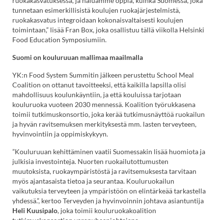
ruokakasvatuksessa, ja haluamme oppia, kuinka Suomessa, joka
tunnetaan esimerkillisistä koulujen ruokajärjestelmistä,
ruokakasvatus integroidaan kokonaisvaltaisesti koulujen
toimintaan,” lisää Fran Box, joka osallistuu tällä viikolla Helsinki
Food Education Symposiumiin.
Suomi on kouluruuan mallimaa maailmalla
YK:n Food System Summitin jälkeen perustettu School Meal
Coalition on ottanut tavoitteeksi, että kaikilla lapsilla olisi
mahdollisuus koulunkäyntiin, ja että kouluissa tarjotaan
kouluruoka vuoteen 2030 mennessä. Koalition työrukkasena
toimii tutkimuskonsortio, joka kerää tutkimusnäyttöä ruokailun
ja hyvän ravitsemuksen merkityksestä mm. lasten terveyteen,
hyvinvointiin ja oppimiskykyyn.
”Kouluruuan kehittäminen vaatii Suomessakin lisää huomiota ja
julkisia investointeja. Nuorten ruokailutottumusten
muutoksista, ruokaympäristöstä ja ravitsemuksesta tarvitaan
myös ajantasaista tietoa ja seurantaa. Kouluruokailun
vaikutuksia terveyteen ja ympäristöön on elintärkeää tarkastella
yhdessä.”, kertoo Terveyden ja hyvinvoinnin johtava asiantuntija
Heli Kuusipalo
, joka toimii kouluruokakoalition