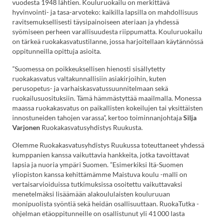
vuodesta 1948 lähtien. Kouluruokailu on merkittävä
hyvinvointi- ja tasa-arvoteko: kaikilla lapsilla on mahdollisuus
ravitsemuksellisesti täysipainoiseen ateriaan ja yhdessä
syömiseen perheen varallisuudesta riippumatta. Kouluruokailu
on tärkeä ruokakasvatustilanne, jossa harjoitellaan käytännössä
oppitunneilla opittuja asioita.
”Suomessa on poikkeuksellisen hienosti sisällytetty
ruokakasvatus valtakunnallisiin asiakirjoihin, kuten
perusopetus- ja varhaiskasvatussuunnitelmaan sekä
ruokailusuosituksiin. Tämä hämmästyttää maailmalla. Monessa
maassa ruokakasvatus on paikallisten kokeilujen tai yksittäisten
innostuneiden tahojen varassa”, kertoo toiminnanjohtaja
Silja
Varjonen
Ruokakasvatusyhdistys Ruukusta.
Olemme Ruokakasvatusyhdistys Ruukussa toteuttaneet yhdessä
kumppanien kanssa vaikuttavia hankkeita, jotka tavoittavat
lapsia ja nuoria ympäri Suomen. ”Esimerkiksi Itä-Suomen
yliopiston kanssa kehittämämme Maistuva koulu -malli on
vertaisarvioiduissa tutkimuksissa osoitettu vaikuttavaksi
menetelmäksi lisäämään alakoululaisten kouluruuan
monipuolista syöntiä sekä heidän osallisuuttaan. RuokaTutka -
ohjelman etäoppitunneille on osallistunut yli 41 000 lasta