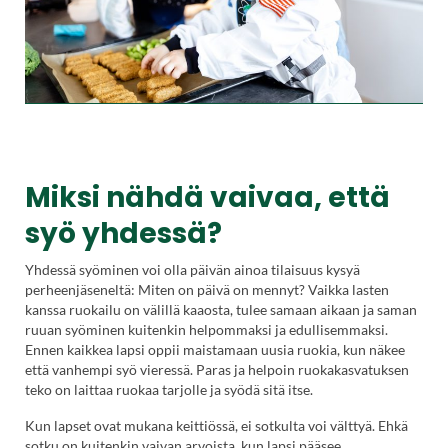
Miksi nähdä vaivaa, että
syö yhdessä?
Yhdessä syöminen voi olla päivän ainoa tilaisuus kysyä
perheenjäseneltä: Miten on päivä on mennyt? Vaikka lasten
kanssa ruokailu on välillä kaaosta, tulee samaan aikaan ja saman
ruuan syöminen kuitenkin helpommaksi ja edullisemmaksi.
Ennen kaikkea lapsi oppii maistamaan uusia ruokia, kun näkee
että vanhempi syö vieressä. Paras ja helpoin ruokakasvatuksen
teko on laittaa ruokaa tarjolle ja syödä sitä itse.
Kun lapset ovat mukana keittiössä, ei sotkulta voi välttyä. Ehkä
sotku on kuitenkin vaivan arvoista, kun lapsi pääsee