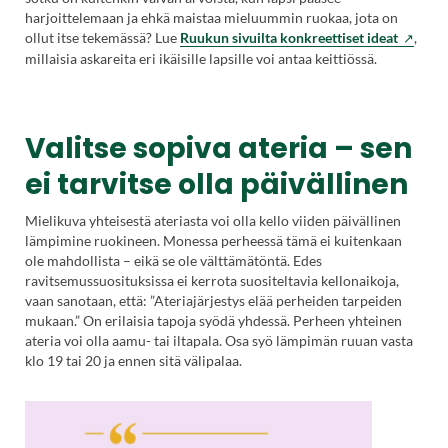
harjoittelemaan ja ehkä maistaa mieluummin ruokaa, jota on
ollut itse tekemässä? Lue
Ruukun sivuilta konkreettiset ideat
,
millaisia askareita eri ikäisille lapsille voi antaa keittiössä.
Valitse sopiva ateria – sen
ei tarvitse olla päivällinen
Mielikuva yhteisestä ateriasta voi olla kello viiden päivällinen
lämpimine ruokineen. Monessa perheessä tämä ei kuitenkaan
ole mahdollista – eikä se ole välttämätöntä. Edes
ravitsemussuosituksissa ei kerrota suositeltavia kellonaikoja,
vaan sanotaan, että: ”Ateriajärjestys elää perheiden tarpeiden
mukaan.” On erilaisia tapoja syödä yhdessä. Perheen yhteinen
ateria voi olla aamu- tai iltapala. Osa syö lämpimän ruuan vasta
klo 19 tai 20 ja ennen sitä välipalaa.