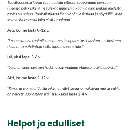
Todellisuudessa lapsia saa huudella pitkään saapumaan pöytään
(yleensä peli kesken), he tulevat sinne eri aikaan ja aina jonkun mielestä
ruoka on pahaa. Ruokailutilassa liian vähän laskutilaa ja pöydällä liikaa
sekalaista tavaraa joka ei liity ruokaan.”
Äiti, kolme lasta 0-12 v.
”Lasten kanssa ruokailu on kuitenkin lopulta tosi hauskaa – ei koskaan
tiedä mitä pohdintoja sieltä lapsen suusta tulee”
Isä, yksi lapsi 5-6 v.
”Se on meidän perheen hetki, jolloin voidaan yhdessä jutella asioista.”
Äiti, kolme lasta 2-12 v.
”Kivaa ja ei kivaa. Välillä oikein miellyttävää ja mukavaa mutta välillä
on helvetti suorastaan irti.”
Isä, kaksi lasta 2-4 v.
Helpot ja edulliset