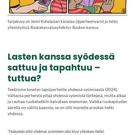
Sarjakuva on Jenni Kuhalaisen käsialaa (@perheenvarsi) ja tehty
yhteistyössä Ruokakasvatusyhdistys Ruukun kanssa.
Lasten kanssa syödessä
sattuu ja tapahtuu –
tuttua?
Teetimme kyselyn lapsiperheille yhdessä syömisestä (2024).
Valtaosa perheistä pitää yhdessä syömistä tärkeänä, mutta aikaa
ja rauhaa ruokahetkiin kaivataan enemmän. Vaikka ruokapöydän
äärellä on välillä kaaosta, se on silti monelle arvokas hetki
yhdessä.
”Haluaisin että yhdessä syöminen olisi kiva yhteinen hetki.