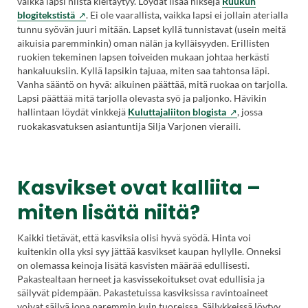
vaikka lapsi niistä kieltäytyy. Löydät lisää niksejä
Ruukun
blogitekstistä
. Ei ole vaarallista, vaikka lapsi ei jollain aterialla
tunnu syövän juuri mitään. Lapset kyllä tunnistavat (usein meitä
aikuisia paremminkin) oman nälän ja kylläisyyden. Erillisten
ruokien tekeminen lapsen toiveiden mukaan johtaa herkästi
hankaluuksiin. Kyllä lapsikin tajuaa, miten saa tahtonsa läpi.
Vanha sääntö on hyvä: aikuinen päättää, mitä ruokaa on tarjolla.
Lapsi päättää mitä tarjolla olevasta syö ja paljonko. Hävikin
(Vieraile
hallintaan löydät vinkkejä
Kuluttajaliiton blogista
, jossa
ulkoisella
ruokakasvatuksen asiantuntija Silja Varjonen vieraili.
sivustolla.
Linkki
avautuu
uuteen
Kasvikset ovat kalliita –
välilehteen.)
miten lisätä niitä?
Kaikki tietävät, että kasviksia olisi hyvä syödä. Hinta voi
kuitenkin olla yksi syy jättää kasvikset kaupan hyllylle. Onneksi
on olemassa keinoja lisätä kasvisten määrää edullisesti.
Pakastealtaan herneet ja kasvissekoitukset ovat edullisia ja
säilyvät pidempään. Pakastetuissa kasviksissa ravintoaineet
voivat säilyä jopa paremmin kuin tuoreissa. Säilykkeissä löytyy