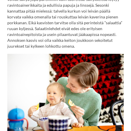
ravintoainerikkaita ja edullisia papuja ja linssejä. Sesonki
kannattaa pitää mielessä: talvella kurkun voi leivän päällä
korvata vaikka omenalla tai rouskuttaa leivän kaverina pienen
porkkanan. Eikä kasvisten tarvitse olla sitä perinteistä ”salaattia”
ruuan kyljessä. Salaatinlehdet eivät edes ole erityisen
ravintoainepitoista ja usein pilaantuvat jääkaapissa nopeasti.
Annoksen kasvis voi olla vaikka keiton joukkoon sekoitetut
juurekset tai kylkeen lohkottu omena.