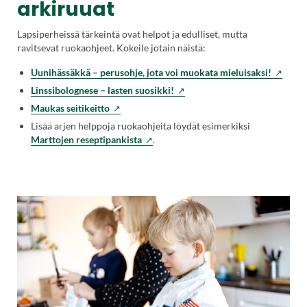
arkiruuat
Lapsiperheissä tärkeintä ovat helpot ja edulliset, mutta
ravitsevat ruokaohjeet. Kokeile jotain näistä:
Uunihässäkkä – perusohje, jota voi muokata mieluisaksi!
Linssibolognese – lasten suosikki!
Maukas seitikeitto
Lisää arjen helppoja ruokaohjeita löydät esimerkiksi
(Vieraile
Marttojen reseptipankista
.
ulkoisella
sivustolla.
Linkki
avautuu
uuteen
välilehteen.)