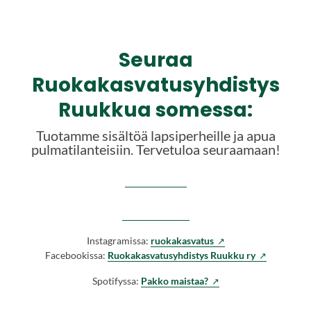
Seuraa
Ruokakasvatusyhdistys
Ruukkua somessa:
Tuotamme sisältöä lapsiperheille ja apua
pulmatilanteisiin. Tervetuloa seuraamaan!
(
Instagramissa:
ruokakasvatus
V
(
Facebookissa:
Ruokakasvatusyhdistys Ruukku ry
i
V
(
Spotifyssa:
Pakko maistaa?
e
i
V
r
e
i
a
r