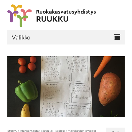
Valikko
Etusivu
»
Ajankohtaista
»
Maun jäljillä Blogi
»
Makukouluntäyteiset