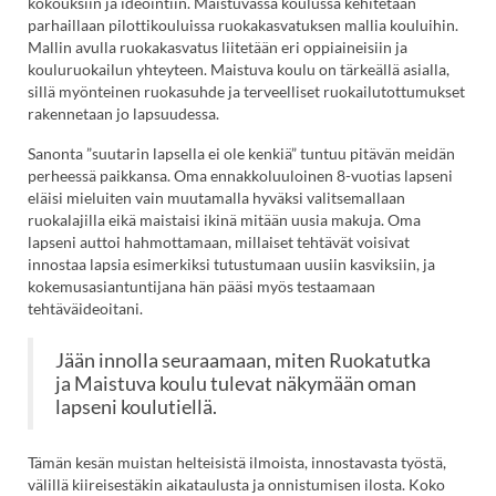
ulkoise
kokouksiin ja ideointiin. Maistuvassa koulussa kehitetään
sivustol
parhaillaan pilottikouluissa ruokakasvatuksen mallia kouluihin.
Linkki
Mallin avulla ruokakasvatus liitetään eri oppiaineisiin ja
avautu
kouluruokailun yhteyteen. Maistuva koulu on tärkeällä asialla,
uuteen
sillä myönteinen ruokasuhde ja terveelliset ruokailutottumukset
välileh
rakennetaan jo lapsuudessa.
Sanonta ”suutarin lapsella ei ole kenkiä” tuntuu pitävän meidän
perheessä paikkansa. Oma ennakkoluuloinen 8-vuotias lapseni
eläisi mieluiten vain muutamalla hyväksi valitsemallaan
ruokalajilla eikä maistaisi ikinä mitään uusia makuja. Oma
lapseni auttoi hahmottamaan, millaiset tehtävät voisivat
innostaa lapsia esimerkiksi tutustumaan uusiin kasviksiin, ja
kokemusasiantuntijana hän pääsi myös testaamaan
tehtäväideoitani.
Jään innolla seuraamaan, miten Ruokatutka
ja Maistuva koulu tulevat näkymään oman
lapseni koulutiellä.
Tämän kesän muistan helteisistä ilmoista, innostavasta työstä,
välillä kiireisestäkin aikataulusta ja onnistumisen ilosta. Koko