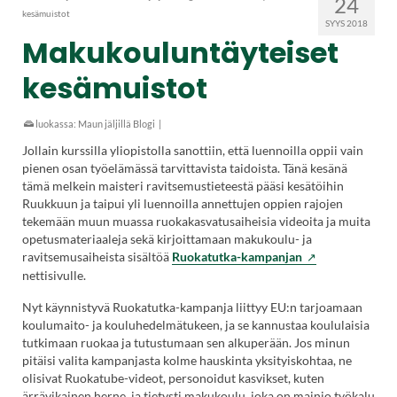
24
kesämuistot
SYYS 2018
Makukouluntäyteiset
kesämuistot
luokassa:
Maun jäljillä Blogi
|
Jollain kurssilla yliopistolla sanottiin, että luennoilla oppii vain
pienen osan työelämässä tarvittavista taidoista. Tänä kesänä
tämä melkein maisteri ravitsemustieteestä pääsi kesätöihin
Ruukkuun ja taipui yli luennoilla annettujen oppien rajojen
tekemään muun muassa ruokakasvatusaiheisia videoita ja muita
opetusmateriaaleja sekä kirjoittamaan makukoulu- ja
(Vieraile
ravitsemusaiheista sisältöä
Ruokatutka-kampanjan
ulkoisella
nettisivulle.
sivustolla.
Nyt käynnistyvä Ruokatutka-kampanja liittyy EU:n tarjoamaan
Linkki
koulumaito- ja kouluhedelmätukeen, ja se kannustaa koululaisia
avautuu
tutkimaan ruokaa ja tutustumaan sen alkuperään. Jos minun
uuteen
pitäisi valita kampanjasta kolme hauskinta yksityiskohtaa, ne
välilehteen.)
olisivat Ruokatube-videot, personoidut kasvikset, kuten
ärrävikainen herne, ja tietysti makukoulu, joka on mainio työkalu