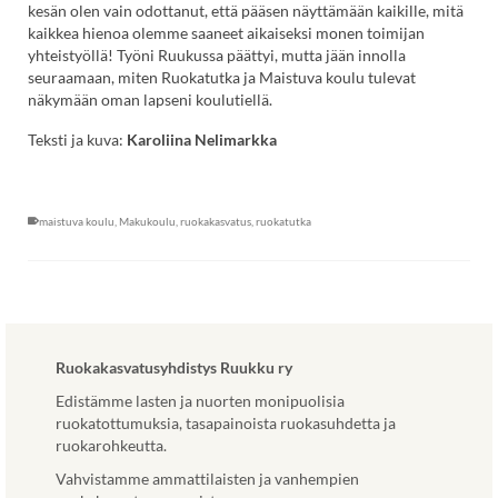
kesän olen vain odottanut, että pääsen näyttämään kaikille, mitä
kaikkea hienoa olemme saaneet aikaiseksi monen toimijan
yhteistyöllä! Työni Ruukussa päättyi, mutta jään innolla
seuraamaan, miten Ruokatutka ja Maistuva koulu tulevat
näkymään oman lapseni koulutiellä.
Teksti ja kuva:
Karoliina Nelimarkka
maistuva koulu
,
Makukoulu
,
ruokakasvatus
,
ruokatutka
Ruokakasvatusyhdistys Ruukku ry
Edistämme lasten ja nuorten monipuolisia
ruokatottumuksia, tasapainoista ruokasuhdetta ja
ruokarohkeutta.
Vahvistamme ammattilaisten ja vanhempien