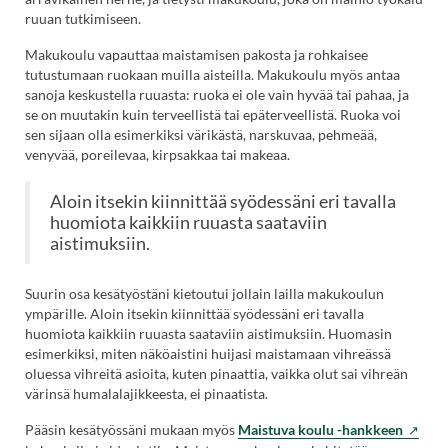
ruuan tutkimiseen.
Makukoulu vapauttaa maistamisen pakosta ja rohkaisee
tutustumaan ruokaan muilla aisteilla. Makukoulu myös antaa
sanoja keskustella ruuasta: ruoka ei ole vain hyvää tai pahaa, ja
se on muutakin kuin terveellistä tai epäterveellistä. Ruoka voi
sen sijaan olla esimerkiksi värikästä, narskuvaa, pehmeää,
venyvää, poreilevaa, kirpsakkaa tai makeaa.
Aloin itsekin kiinnittää syödessäni eri tavalla
huomiota kaikkiin ruuasta saataviin
aistimuksiin.
Suurin osa kesätyöstäni kietoutui jollain lailla makukoulun
ympärille. Aloin itsekin kiinnittää syödessäni eri tavalla
huomiota kaikkiin ruuasta saataviin aistimuksiin. Huomasin
esimerkiksi, miten näköaistini huijasi maistamaan vihreässä
oluessa vihreitä asioita, kuten pinaattia, vaikka olut sai vihreän
värinsä humalalajikkeesta, ei pinaatista.
(Vierai
Pääsin kesätyössäni mukaan myös
Maistuva koulu -hankkeen