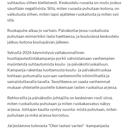
suhtautuu siihen kielteisesti. Keskustelu ruoasta on myös joskus
sävyltään negatiivista. Sillä, miten ruoasta puhutaan kotona, on
vaikutusta siihen, miten lapsi ajattelee ruokailusta ja miten syö
sitä.
Ruokapuhe alkaa jo varhain. Päiväkotiarjessa ruokailusta
puhutaan esimerkiksi lasta haettaessa, ja kouluiässä keskustelu
jatkuu kotona koulupäivän jälkeen.
Syksyllä 2026 käynnistyvä valtakunnallinen
huoltajaviestintäkampanja pyrkii vahvistamaan vanhempien
myönteistä suhtautumista koulu- ja päiväkotiruokailuun.
Kampanja rakentaa luottamusta koulu- ja päiväkotiruokaa
kohtaan puhumalla suoraan vanhemmille inhimillisellä ja
samaistuttavalla tavalla. Tavoitteena on saada vanhemmat
mukaan yhteiselle puolelle tukemaan lasten ruokailua arjessa.
Rehtoreilla ja päiväkodin johtajilla on keskeinen rooli siinä,
miten ruokailusta puhutaan ja miten ruokakasvatus näkyy
arjessa. Johtajan kautta syntyy suunta: mistä puhutaan, miten
puhutaan ja mikä arjessa korostuu.
Järjestämme tulevasta ”Olen lastasi varten” -kampanjasta