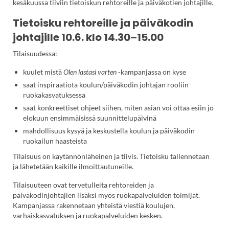
kesäkuussa tiiviin tietoiskun rehtoreille ja päiväkotien johtajille.
Tietoisku rehtoreille ja päiväkodin
johtajille 10.6. klo 14.30–15.00
Tilaisuudessa:
kuulet mistä
Olen lastasi varten
-kampanjassa on kyse
saat inspiraatiota koulun/päiväkodin johtajan rooliin
ruokakasvatuksessa
saat konkreettiset ohjeet siihen, miten asian voi ottaa esiin jo
elokuun ensimmäisissä suunnittelupäivinä
mahdollisuus kysyä ja keskustella koulun ja päiväkodin
ruokailun haasteista
Tilaisuus on käytännönläheinen ja tiivis. Tietoisku tallennetaan
ja lähetetään kaikille ilmoittautuneille.
Tilaisuuteen ovat tervetulleita rehtoreiden ja
päiväkodinjohtajien lisäksi myös ruokapalveluiden toimijat.
Kampanjassa rakennetaan yhteistä viestiä koulujen,
varhaiskasvatuksen ja ruokapalveluiden kesken.