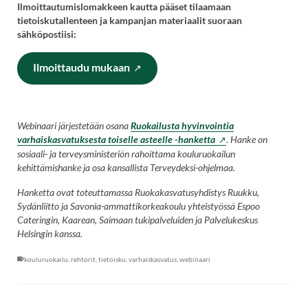
Ilmoittautumislomakkeen kautta pääset tilaamaan
tietoiskutallenteen ja kampanjan materiaalit suoraan
sähköpostiisi:
(
Ilmoittaudu mukaan
V
i
e
r
Webinaari järjestetään osana
Ruokailusta hyvinvointia
a
varhaiskasvatuksesta toiselle asteelle -hanketta
.
Hanke on
i
sosiaali- ja terveysministeriön rahoittama kouluruokailun
l
kehittämishanke ja osa kansallista Terveydeksi-ohjelmaa.
e
u
Hanketta ovat toteuttamassa Ruokakasvatusyhdistys Ruukku,
l
Sydänliitto ja Savonia-ammattikorkeakoulu yhteistyössä Espoo
k
Cateringin, Kaarean, Saimaan tukipalveluiden ja Palvelukeskus
o
Helsingin kanssa.
i
s
kouluruokailu
,
rehtorit
,
tietoisku
,
varhaiskasvatus
,
webinaari
e
l
l