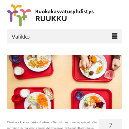
Valikko
Etusivu
»
Ajankohtaista
»
Uutiset
»
Tietoisku rehtoreille ja päiväkodin
7
johtajille: miten vahvistamme yhdessä myönteistä puhetta koulu- ja