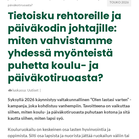
TOUKO 2026
päiväkotiruoasta?
Tietoisku rehtoreille ja
päiväkodin johtajille:
miten vahvistamme
yhdessä myönteistä
puhetta koulu- ja
päiväkotiruoasta?
luokassa:
Uutiset
|
Syksyllä 2026 käynnistyy valtakunnallinen ”Olen lastasi varten” -
kampanja, joka kohdistuu vanhempiin. Tavoitteena on vaikuttaa
siihen, miten koulu- ja päiväkotiruoasta puhutaan kotona ja sitä
kautta siihen, miten lapsi syö.
Kouluruokailu on keskeinen osa lasten hyvinvointia ja
oppimista. Silti osa lapsista ja nuorista jättää ruokailun väliin tai