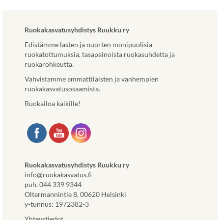
a
s
i
Ruokakasvatusyhdistys Ruukku ry
v
u
Edistämme lasten ja nuorten monipuolisia
s
ruokatottumuksia, tasapainoista ruokasuhdetta ja
t
ruokarohkeutta.
o
Vahvistamme ammattilaisten ja vanhempien
l
ruokakasvatusosaamista.
l
a
Ruokailoa kaikille!
.
L
i
n
k
k
Ruokakasvatusyhdistys Ruukku ry
i
info@ruokakasvatus.fi
a
puh. 044 339 9344
v
Oltermannintie 8, 00620 Helsinki
a
y-tunnus: 1972382-3
u
Yhteystiedot