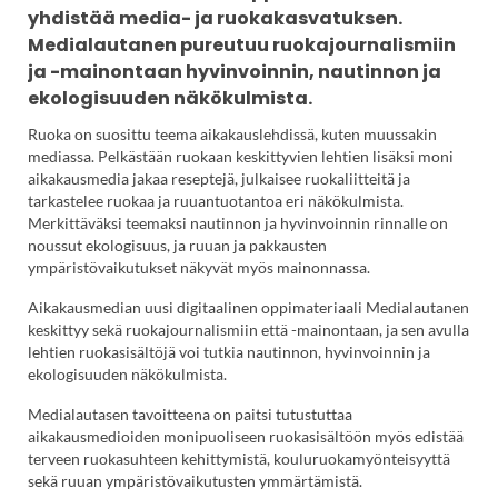
yhdistää media- ja ruokakasvatuksen.
Medialautanen pureutuu ruokajournalismiin
ja -mainontaan hyvinvoinnin, nautinnon ja
ekologisuuden näkökulmista.
Ruoka on suosittu teema aikakauslehdissä, kuten muussakin
mediassa. Pelkästään ruokaan keskittyvien lehtien lisäksi moni
aikakausmedia jakaa reseptejä, julkaisee ruokaliitteitä ja
tarkastelee ruokaa ja ruuantuotantoa eri näkökulmista.
Merkittäväksi teemaksi nautinnon ja hyvinvoinnin rinnalle on
noussut ekologisuus, ja ruuan ja pakkausten
ympäristövaikutukset näkyvät myös mainonnassa.
Aikakausmedian uusi digitaalinen oppimateriaali Medialautanen
keskittyy sekä ruokajournalismiin että -mainontaan, ja sen avulla
lehtien ruokasisältöjä voi tutkia nautinnon, hyvinvoinnin ja
ekologisuuden näkökulmista.
Medialautasen tavoitteena on paitsi tutustuttaa
aikakausmedioiden monipuoliseen ruokasisältöön myös edistää
terveen ruokasuhteen kehittymistä, kouluruokamyönteisyyttä
sekä ruuan ympäristövaikutusten ymmärtämistä.