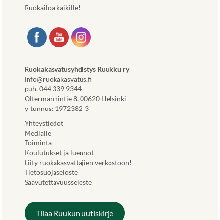
Ruokailoa kaikille!
Ruokakasvatusyhdistys Ruukku ry
info@ruokakasvatus.fi
puh. 044 339 9344
Oltermannintie 8, 00620 Helsinki
y-tunnus: 1972382-3
Yhteystiedot
Medialle
Toiminta
Koulutukset ja luennot
Liity ruokakasvattajien verkostoon!
Tietosuojaseloste
Saavutettavuusseloste
Tilaa Ruukun uutiskirje