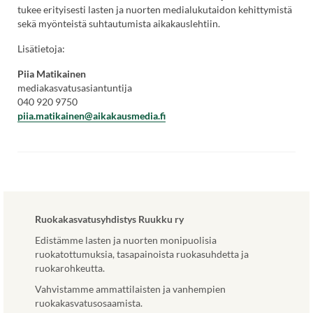
Linkki
tukee erityisesti lasten ja nuorten medialukutaidon kehittymistä
avautuu
sekä myönteistä suhtautumista aikakauslehtiin.
uuteen
Lisätietoja:
välilehteen.)
Piia Matikainen
mediakasvatusasiantuntija
040 920 9750
piia.matikainen@aikakausmedia.fi
Ruokakasvatusyhdistys Ruukku ry
Edistämme lasten ja nuorten monipuolisia
ruokatottumuksia, tasapainoista ruokasuhdetta ja
ruokarohkeutta.
Vahvistamme ammattilaisten ja vanhempien
ruokakasvatusosaamista.