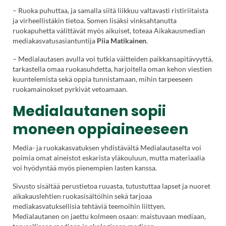
– Ruoka puhuttaa, ja samalla siitä liikkuu valtavasti ristiriitaista
ja virheellistäkin tietoa. Somen lisäksi vinksahtanutta
ruokapuhetta välittävät myös aikuiset, toteaa Aikakausmedian
mediakasvatusasiantuntija
Piia Matikainen
.
– Medialautasen avulla voi tutkia väitteiden paikkansapitävyyttä,
tarkastella omaa ruokasuhdetta, harjoitella oman kehon viestien
kuuntelemista sekä oppia tunnistamaan, mihin tarpeeseen
ruokamainokset pyrkivät vetoamaan.
Medialautanen sopii
moneen oppiaineeseen
Media- ja ruokakasvatuksen yhdistävältä Medialautaselta voi
poimia omat aineistot eskarista yläkouluun, mutta materiaalia
voi hyödyntää myös pienempien lasten kanssa.
Sivusto sisältää perustietoa ruuasta, tutustuttaa lapset ja nuoret
aikakauslehtien ruokasisältöihin sekä tarjoaa
mediakasvatuksellisia tehtäviä teemoihin liittyen.
Medialautanen on jaettu kolmeen osaan: maistuvaan mediaan,