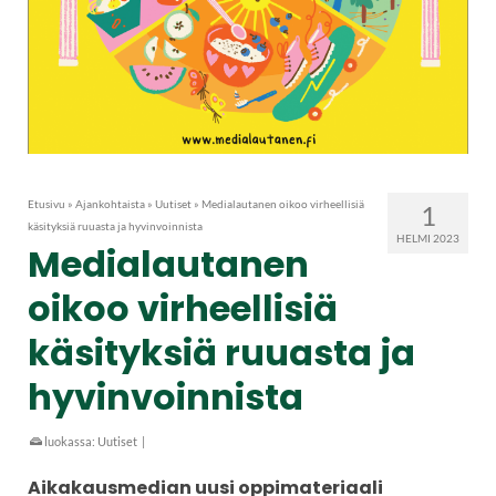
Etusivu
»
Ajankohtaista
»
Uutiset
»
Medialautanen oikoo virheellisiä
1
käsityksiä ruuasta ja hyvinvoinnista
HELMI 2023
Medialautanen
oikoo virheellisiä
käsityksiä ruuasta ja
hyvinvoinnista
luokassa:
Uutiset
|
Aikakausmedian uusi oppimateriaali