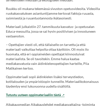
terveelliseen mediaan ja ekologiseen mediaan.
Ruukku oli mukana tekemässä sivuston opetusvideoita. Videoilla
ruokakasvatuksen asiantuntijamme kertovat faktoja ruuasta,
syömisestä ja ruuantuotannosta ikätasoisesti.
Materiaali julkaistiin 27. tammikuuta kasvatus- ja opetusalan
Educa-messuilla, jossa se sai hyvin positiivisen ja innostuneen
vastaanoton.
– Opettajien viesti oli, että tällaiselle on tarvetta ja että
materiaali vaikuttaa helpolta ottaa käyttöön. Oli myös ilo
huomata, että eri oppiaineiden opettajat kiinnostuivat
materiaalista. Se oli tavoitekin. Emme halua kaataa
mediakasvatusta vain äidinkielenopettajien harteille, Piia
Matikainen kertoo.
Oppimateriaali sopii äidinkielen lisäksi terveystiedon,
kotitalouden ja ympäristöopin tunneille. Materiaalikokonaisuus
täydentyy ensi lukuvuonna uudella sisällöllä.
(Vieraile
Tutustu uuteen oppimateriaaliin tästä
ulkoisella
sivustolla.
Aikakausmedian Aikakauslehdet mediakasvattajina -toiminta