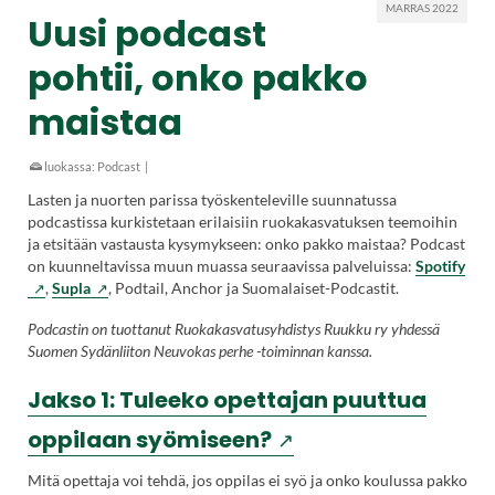
MARRAS 2022
Uusi podcast
pohtii, onko pakko
maistaa
luokassa:
Podcast
|
Lasten ja nuorten parissa työskenteleville suunnatussa
podcastissa kurkistetaan erilaisiin ruokakasvatuksen teemoihin
ja etsitään vastausta kysymykseen: onko pakko maistaa? Podcast
(Vie
on kuunneltavissa muun muassa seuraavissa palveluissa:
Spotify
(Vieraile
ulko
,
Supla
, Podtail, Anchor ja Suomalaiset-Podcastit.
ulkoisella
sivu
Podcastin on tuottanut Ruokakasvatusyhdistys Ruukku ry yhdessä
sivustolla.
Link
Suomen Sydänliiton Neuvokas perhe -toiminnan kanssa.
Linkki
ava
avautuu
uut
Jakso 1: Tuleeko opettajan puuttua
uuteen
väli
välilehteen.)
(Vieraile
oppilaan syömiseen?
ulkoisella
Mitä opettaja voi tehdä, jos oppilas ei syö ja onko koulussa pakko