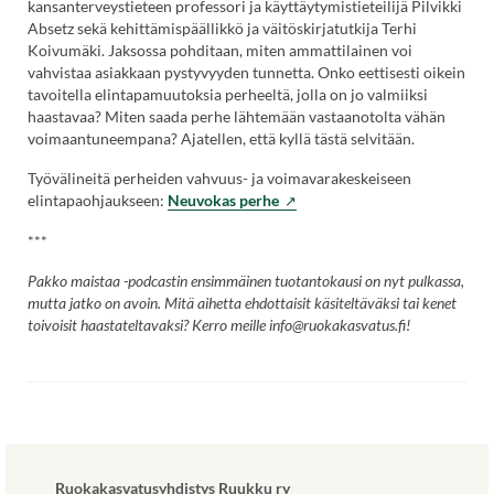
kansanterveystieteen professori ja käyttäytymistieteilijä Pilvikki
Linkki
Absetz sekä kehittämispäällikkö ja väitöskirjatutkija Terhi
Koivumäki. Jaksossa pohditaan, miten ammattilainen voi
avautuu
vahvistaa asiakkaan pystyvyyden tunnetta. Onko eettisesti oikein
uuteen
tavoitella elintapamuutoksia perheeltä, jolla on jo valmiiksi
haastavaa? Miten saada perhe lähtemään vastaanotolta vähän
välilehteen.)
voimaantuneempana? Ajatellen, että kyllä tästä selvitään.
Työvälineitä perheiden vahvuus- ja voimavarakeskeiseen
(Vieraile
elintapaohjaukseen:
Neuvokas perhe
ulkoisella
***
sivustolla.
Linkki
Pakko maistaa -podcastin ensimmäinen tuotantokausi on nyt pulkassa,
avautuu
mutta jatko on avoin. Mitä aihetta ehdottaisit käsiteltäväksi tai kenet
uuteen
toivoisit haastateltavaksi? Kerro meille info@ruokakasvatus.fi!
välilehteen.)
Ruokakasvatusyhdistys Ruukku ry