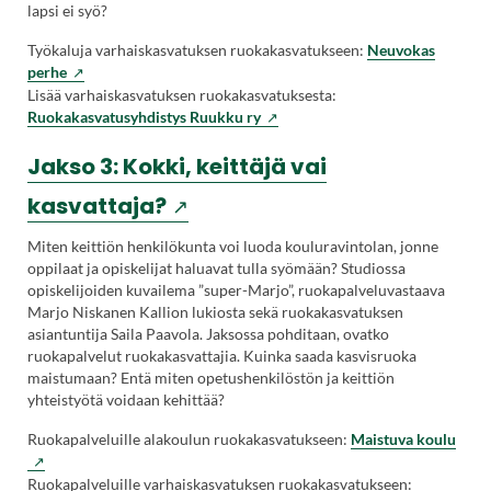
lapsi ei syö?
uuteen
Työkaluja varhaiskasvatuksen ruokakasvatukseen:
Neuvokas
välilehteen.)
(Vieraile
perhe
ulkoisella
Lisää varhaiskasvatuksen ruokakasvatuksesta:
sivustolla.
Ruokakasvatusyhdistys Ruukku ry
Linkki
avautuu
Jakso 3: Kokki, keittäjä vai
uuteen
(Vieraile
kasvattaja?
välilehteen.)
ulkoisella
Miten keittiön henkilökunta voi luoda kouluravintolan, jonne
oppilaat ja opiskelijat haluavat tulla syömään? Studiossa
sivustolla.
opiskelijoiden kuvailema ”super-Marjo”, ruokapalveluvastaava
Marjo Niskanen Kallion lukiosta sekä ruokakasvatuksen
Linkki
asiantuntija Saila Paavola. Jaksossa pohditaan, ovatko
ruokapalvelut ruokakasvattajia. Kuinka saada kasvisruoka
avautuu
maistumaan? Entä miten opetushenkilöstön ja keittiön
uuteen
yhteistyötä voidaan kehittää?
välilehteen.)
(Vier
Ruokapalveluille alakoulun ruokakasvatukseen:
Maistuva koulu
ulkoi
sivus
Ruokapalveluille varhaiskasvatuksen ruokakasvatukseen: