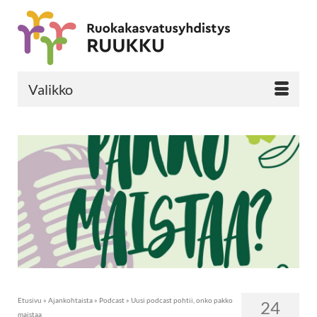
Valikko
Etusivu
»
Ajankohtaista
»
Podcast
»
Uusi podcast pohtii, onko pakko
24
maistaa