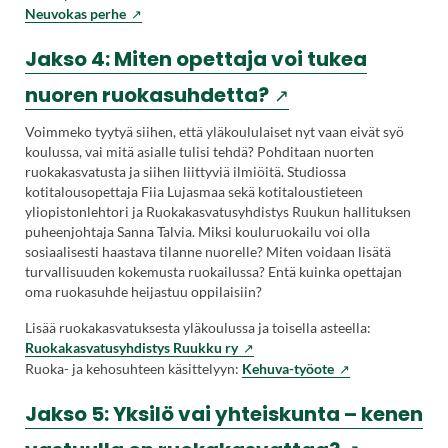
Linkk
(Vieraile
Neuvokas perhe
avau
ulkoisella
uute
sivustolla.
Jakso 4: Miten opettaja voi tukea
välil
Linkki
(Vieraile
nuoren ruokasuhdetta?
avautuu
uuteen
ulkoisella
Voimmeko tyytyä siihen, että yläkoululaiset nyt vaan eivät syö
välilehteen.)
koulussa, vai mitä asialle tulisi tehdä? Pohditaan nuorten
sivustolla.
ruokakasvatusta ja siihen liittyviä ilmiöitä. Studiossa
kotitalousopettaja Fiia Lujasmaa sekä kotitaloustieteen
Linkki
yliopistonlehtori ja Ruokakasvatusyhdistys Ruukun hallituksen
puheenjohtaja Sanna Talvia. Miksi kouluruokailu voi olla
avautuu
sosiaalisesti haastava tilanne nuorelle? Miten voidaan lisätä
uuteen
turvallisuuden kokemusta ruokailussa? Entä kuinka opettajan
oma ruokasuhde heijastuu oppilaisiin?
välilehteen.)
Lisää ruokakasvatuksesta yläkoulussa ja toisella asteella:
Ruokakasvatusyhdistys Ruukku ry
(Vieraile
Ruoka- ja kehosuhteen käsittelyyn:
Kehuva-työote
ulkoisella
sivustolla.
Jakso 5: Yksilö vai yhteiskunta – kenen
Linkki
avautuu