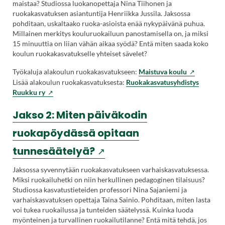
maistaa? Studiossa luokanopettaja Nina Tiihonen ja
sivustolla.
ruokakasvatuksen asiantuntija Henriikka Jussila. Jaksossa
pohditaan, uskaltaako ruoka-asioista enää nykypäivänä puhua.
Linkki
Millainen merkitys kouluruokailuun panostamisella on, ja miksi
15 minuuttia on liian vähän aikaa syödä? Entä miten saada koko
avautuu
koulun ruokakasvatukselle yhteiset sävelet?
uuteen
(Vieraile
Työkaluja alakoulun ruokakasvatukseen:
Maistuva koulu
välilehteen.)
ulkoisella
Lisää alakoulun ruokakasvatuksesta:
Ruokakasvatusyhdistys
sivustolla.
Ruukku ry
Linkki
avautuu
Jakso 2: Miten päiväkodin
uuteen
ruokapöydässä opitaan
välilehteen.)
(Vieraile
tunnesäätelyä?
ulkoisella
Jaksossa syvennytään ruokakasvatukseen varhaiskasvatuksessa.
Miksi ruokailuhetki on niin herkullinen pedagoginen tilaisuus?
sivustolla.
Studiossa kasvatustieteiden professori Nina Sajaniemi ja
varhaiskasvatuksen opettaja Taina Sainio. Pohditaan, miten lasta
Linkki
voi tukea ruokailussa ja tunteiden säätelyssä. Kuinka luoda
myönteinen ja turvallinen ruokailutilanne? Entä mitä tehdä, jos
avautuu