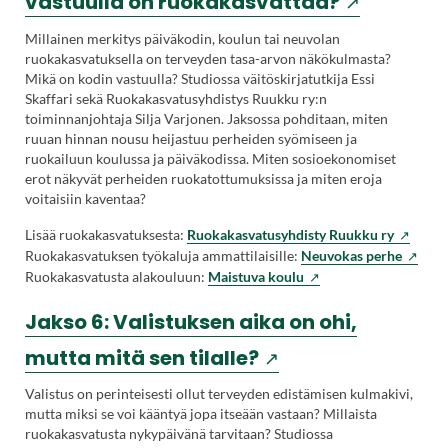
(Vieraile
vastuulla on ruokakasvattaa?
uuteen
ulkoisella
Millainen merkitys päiväkodin, koulun tai neuvolan
välilehteen.)
ruokakasvatuksella on terveyden tasa-arvon näkökulmasta?
sivustolla.
Mikä on kodin vastuulla? Studiossa väitöskirjatutkija Essi
Skaffari sekä Ruokakasvatusyhdistys Ruukku ry:n
Linkki
toiminnanjohtaja Silja Varjonen. Jaksossa pohditaan, miten
ruuan hinnan nousu heijastuu perheiden syömiseen ja
avautuu
ruokailuun koulussa ja päiväkodissa. Miten sosioekonomiset
uuteen
erot näkyvät perheiden ruokatottumuksissa ja miten eroja
voitaisiin kaventaa?
välilehtee
Lisää ruokakasvatuksesta:
Ruokakasvatusyhdisty Ruukku ry
Ruokakasvatuksen työkaluja ammattilaisille:
Neuvokas perhe
(Vieraile
Ruokakasvatusta alakouluun:
Maistuva koulu
ulkoisella
sivustolla.
Jakso 6: Valistuksen aika on ohi,
Linkki
(Vieraile
mutta mitä sen tilalle?
avautuu
uuteen
ulkoisella
Valistus on perinteisesti ollut terveyden edistämisen kulmakivi,
välilehteen.)
mutta miksi se voi kääntyä jopa itseään vastaan? Millaista
sivustolla.
ruokakasvatusta nykypäivänä tarvitaan? Studiossa