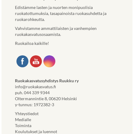
Edistämme lasten ja nuorten monipuolisia
ruokatottumuksia, tasapainoista ruokasuhdetta ja
ruokarohkeutta.
Vahvistamme ammattilaisten ja vanhempien
ruokakasvatusosaamista.
Ruokailoa kaikille!
Ruokakasvatusyhdistys Ruukku ry
info@ruokakasvatus.fi
puh. 044 339 9344
Oltermannintie 8, 00620 Helsinki
y-tunnus: 1972382-3
Yhteystiedot
Medialle
Toiminta
Koulutukset ja luennot