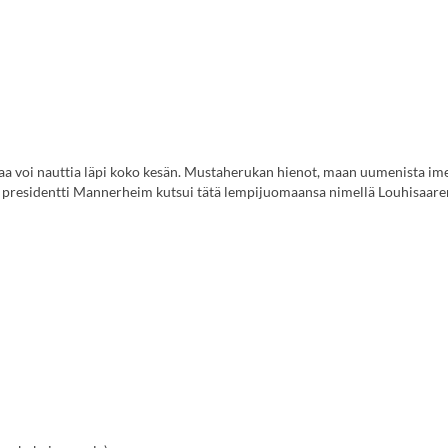
aa voi nauttia läpi koko kesän. Mustaherukan hienot, maan uumenista ime
 presidentti Mannerheim kutsui tätä lempijuomaansa nimellä Louhisaar