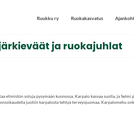
Ruukku ry
Ruokakasvatus
Ajankoht
ärkieväät ja ruokajuhlat
taa elimistön soluja pysymään kunnossa. Karpalo kasvaa suolla, ja Selmi 
onssikaudella juotiin karpalosta tehtyä terveysjuomaa. Karpalomehu on