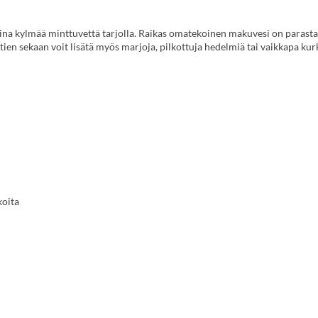
ina kylmää minttuvettä tarjolla. Raikas omatekoinen makuvesi on parast
n sekaan voit lisätä myös marjoja, pilkottuja hedelmiä tai vaikkapa kur
koita