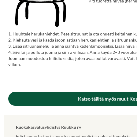
¼ tl tuoretta hiivaa (her
1. Huuhtele herukanlehdet. Pese sitruunat ja ota ohuesti keltainen ku
2. Kiehauta vesi ja kaada isoon astiaan herukanlehtien ja sitruunank
3. Lisää sitruunamehu ja anna jäähtyä kädenlämpöiseksi. Lisää hiiva
4. Siivilöi ja pullota juoma ja siirrä viileään. Anna käydä 2–3 vuoroka
Juomaan muodostuu hiilidioksidia, joten avaa pullot varovasti. Voit kä
viikon.
Katso täältä myös muut Kes
Ruokakasvatusyhdistys Ruukku ry
Edistämme lasten ja nuorten monipuolisia ruokatottumuksia,