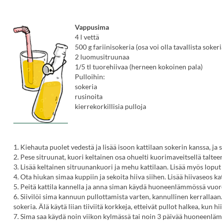
Vappusima
4 l vettä
500 g fariinisokeria (osa voi olla tavallista sokeri
2 luomusitruunaa
1/5 tl tuorehiivaa (herneen kokoinen pala)
Pulloihin:
sokeria
rusinoita
kierrekorkillisia pulloja
1. Kiehauta puolet vedestä ja lisää isoon kattilaan sokerin kanssa, ja s
2. Pese sitruunat, kuori keltainen osa ohuelti kuorimaveitsellä taltee
3. Lisää keltainen sitruunankuori ja mehu kattilaan. Lisää myös lopu
4. Ota hiukan simaa kuppiin ja sekoita hiiva siihen. Lisää hiivaseos k
5. Peitä kattila kannella ja anna siman käydä huoneenlämmössä vuo
6. Siivilöi sima kannuun pullottamista varten, kannullinen kerrallaan. 
sokeria. Älä käytä liian tiiviitä korkkeja, etteivät pullot halkea, kun 
7. Sima saa käydä noin viikon kylmässä tai noin 3 päivää huoneenläm