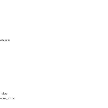
mehuksi
mistaa
san, jotta