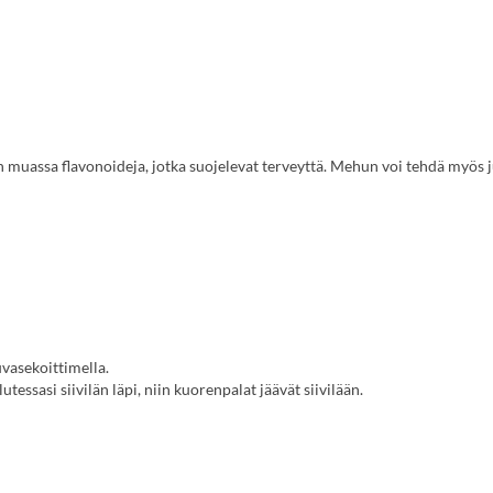
n muassa flavonoideja, jotka suojelevat terveyttä. Mehun voi tehdä myös j
a
auvasekoittimella.
tessasi siivilän läpi, niin kuorenpalat jäävät siivilään.