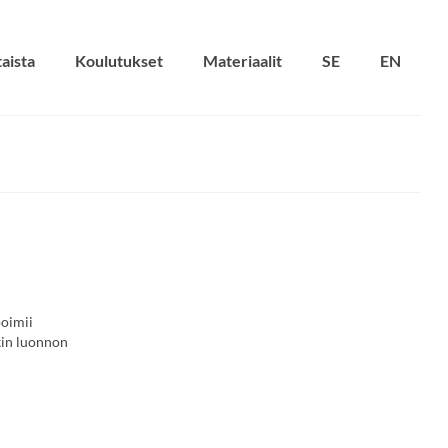
aista
Koulutukset
Materiaalit
SE
EN
poimii
kin luonnon