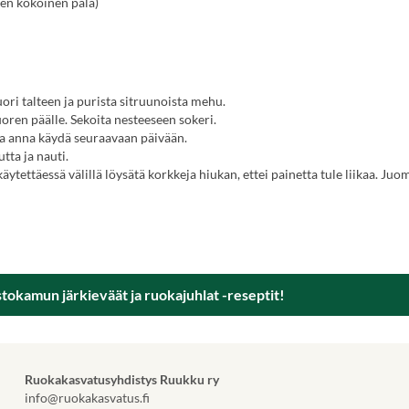
neen kokoinen pala)
ori talteen ja purista sitruunoista mehu.
uoren päälle. Sekoita nesteeseen sokeri.
 ja anna käydä seuraavaan päivään.
utta ja nauti.
ytettäessä välillä löysätä korkkeja hiukan, ettei painetta tule liikaa. Juo
tokamun järkieväät ja ruokajuhlat -reseptit!
Ruokakasvatusyhdistys Ruukku ry
info@ruokakasvatus.fi