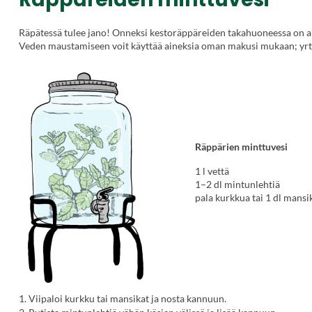
Räpätessä tulee jano! Onneksi kestoräppäreiden takahuoneessa on a
Veden maustamiseen voit käyttää aineksia oman makusi mukaan; yrttie
Räppärien minttuvesi
1 l vettä
1–2 dl mintunlehtiä
pala kurkkua tai 1 dl mansi
1. Viipaloi kurkku tai mansikat ja nosta kannuun.