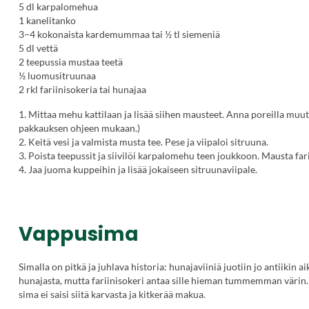
5 dl karpalomehua
1 kanelitanko
3–4 kokonaista kardemummaa tai ½ tl siemeniä
5 dl vettä
2 teepussia mustaa teetä
½ luomusitruunaa
2 rkl fariinisokeria tai hunajaa
1. Mittaa mehu kattilaan ja lisää siihen mausteet. Anna poreilla muu
pakkauksen ohjeen mukaan.)
2. Keitä vesi ja valmista musta tee. Pese ja viipaloi sitruuna.
3. Poista teepussit ja siivilöi karpalomehu teen joukkoon. Mausta farii
4. Jaa juoma kuppeihin ja lisää jokaiseen sitruunaviipale.
Vappusima
Simalla on pitkä ja juhlava historia: hunajaviiniä juotiin jo antiikin 
hunajasta, mutta fariinisokeri antaa sille hieman tummemman värin. A
sima ei saisi siitä karvasta ja kitkerää makua.