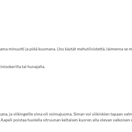
tama minuutti ja pidä kuumana. (Jos käytät mehutiivistettä, laimenna se 
nisokerilla tai hunajalla.
aikana, ja viikingeille sima oli voimajuoma. Siman voi viikinkien tapaan val
apeli poistaa huolella sitruunan keltaisen kuoren alla olevan valkoisen o