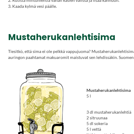
2. Rutista mintunlehtiä vähän käsien välissä ja lisää kannuun.
3. Kaada kylmä vesi päälle.
Mustaherukanlehtisima
Tiesitkö, että sima ei ole pelkkä vappujuoma? Mustaherukanlehtisim
auringon paahtamat makuaromit maistuvat sen lehdissäkin. Suomen
Mustaherukanlehtisima
5 l
3 dl mustaherukanlehtiä
2 sitruunaa
5 dl sokeria
5 l vettä