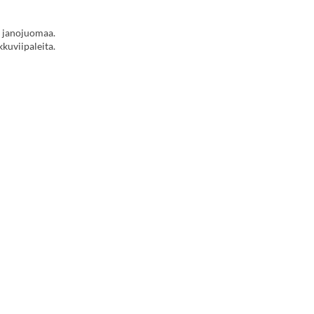
a janojuomaa.
kkuviipaleita.