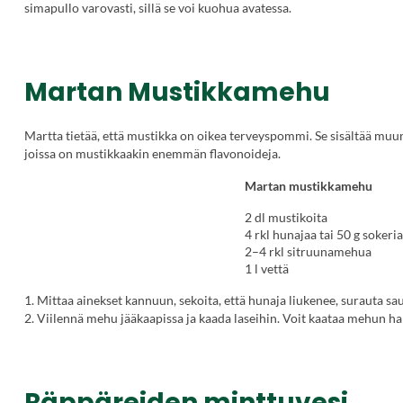
simapullo varovasti, sillä se voi kuohua avatessa.
Martan Mustikkamehu
Martta tietää, että mustikka on oikea terveyspommi. Se sisältää muu
joissa on mustikkaakin enemmän flavonoideja.
Martan mustikkamehu
2 dl mustikoita
4 rkl hunajaa tai 50 g sokeri
2–4 rkl sitruunamehua
1 l vettä
1. Mittaa ainekset kannuun, sekoita, että hunaja liukenee, surauta s
2. Viilennä mehu jääkaapissa ja kaada laseihin. Voit kaataa mehun halu
Räppäreiden minttuvesi