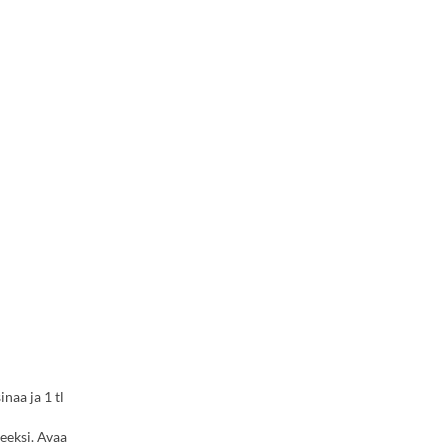
naa ja 1 tl
eeksi. Avaa