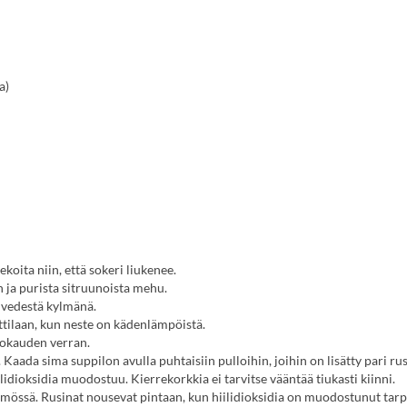
a)
ekoita niin, että sokeri liukenee.
n ja purista sitruunoista mehu.
t vedestä kylmänä.
attilaan, kun neste on kädenlämpöistä.
rokauden verran.
Kaada sima suppilon avulla puhtaisiin pulloihin, joihin on lisätty pari rusi
hiilidioksidia muodostuu. Kierrekorkkia ei tarvitse vääntää tiukasti kiinni.
mössä. Rusinat nousevat pintaan, kun hiilidioksidia on muodostunut tarp