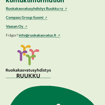
Kontaktinformation
Ruokakasvatusyhdistys Ruukku ry
(Vieraile
Compass Group Suomi
ulkoisella
(Vieraile
Vaasan Oy
sivustolla.
ulkoisella
Linkki
Frågor?
info@ruokakasvatus.fi
sivustolla.
avautuu
Linkki
uuteen
avautuu
välilehteen.)
uuteen
välilehteen.)