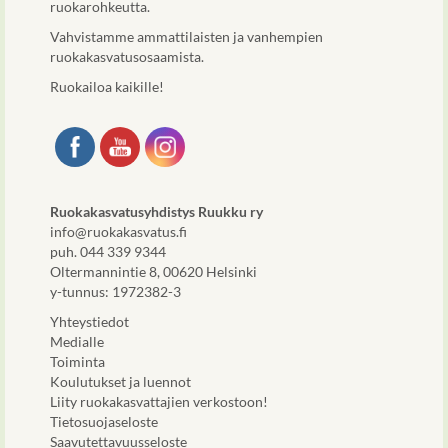
ruokarohkeutta.
Vahvistamme ammattilaisten ja vanhempien
ruokakasvatusosaamista.
Ruokailoa kaikille!
Ruokakasvatusyhdistys Ruukku ry
info@ruokakasvatus.fi
puh. 044 339 9344
Oltermannintie 8, 00620 Helsinki
y-tunnus: 1972382-3
Yhteystiedot
Medialle
Toiminta
Koulutukset ja luennot
Liity ruokakasvattajien verkostoon!
Tietosuojaseloste
Saavutettavuusseloste