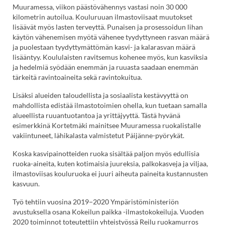
Muuramessa, viikon päästövähennys vastasi noin 30 000
kilometrin autoilua. Kouluruuan ilmastoviisaat muutokset
lisäävät myös lasten terveyttä. Punaisen ja prosessoidun lihan
käytön vähenemisen myötä vähenee tyydyttyneen rasvan määrä
ja puolestaan tyydyttymättömän kasvi- ja kalarasvan määrä
lisääntyy. Koululaisten ravitsemus kohenee myös, kun kasviksia
ja hedelmiä syödään enemmän ja ruuasta saadaan enemmän
tärkeitä ravintoaineita sekä ravintokuitua.
Lisäksi alueiden taloudellista ja sosiaalista kestävyyttä on
mahdollista edistää ilmastotoimien ohella, kun tuetaan samalla
alueellista ruuantuotantoa ja yrittäjyyttä. Tästä hyvänä
esimerkkinä Kortetmäki mainitsee Muuramessa ruokalistalle
vakiintuneet, lähikalasta valmistetut Päijänne-pyörykät.
Koska kasvipainotteiden ruoka sisältää paljon myös edullisia
ruoka-aineita, kuten kotimaisia juureksia, palkokasveja ja viljaa,
ilmastoviisas kouluruoka ei juuri aiheuta paineita kustannusten
kasvuun.
Työ tehtiin vuosina 2019−2020 Ympäristöministeriön
avustuksella osana Kokeilun paikka -ilmastokokeiluja. Vuoden
2020 toiminnot toteutettiin yhteistyössä Reilu ruokamurros