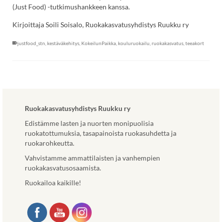
(Just Food) -tutkimushankkeen kanssa.
Kirjoittaja Soili Soisalo, Ruokakasvatusyhdistys Ruukku ry
justfood_stn
,
kestäväkehitys
,
KokeilunPaikka
,
kouluruokailu
,
ruokakasvatus
,
teeakort
Ruokakasvatusyhdistys Ruukku ry
Edistämme lasten ja nuorten monipuolisia
ruokatottumuksia, tasapainoista ruokasuhdetta ja
ruokarohkeutta.
Vahvistamme ammattilaisten ja vanhempien
ruokakasvatusosaamista.
Ruokailoa kaikille!