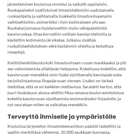
järjestäminen kouluissa onnistui ja vaikutti oppilaisiin.
Ruokapalvelut osallistuivat ilmastotalkoisiin uudistamalla
ruokaohjeita ja vaihtamalla lisäkkeitä ilmastoviisaampiin
vaihtoehtoihin, esimerkiksi riisin kotimaiseen ohraan.
Ruokatarjonnassa hyödynnettiin myös vähäpäästöistä
kasvisruokaa, lihaa korvattiin osittain kasviproteiinilla ja
käytettiin kotimaista järvikalaa. Julkaisu sisältää
ruokalistaehdotuksen sekä käytännön ohjeita ja testattuja
reseptejä.
Keittiöhenkilökunta koki ilmastoviisaan ruuan maukkaaksi ja piti
sen valmistamista yllättävän helppona. Kokeilussa todettiin, että
kasvisruuan menekkiä voisi lisätä sijoittamalla kasvispääruoka
tarjoilulinjastossa lihapääruuan viereen. Lisäksi on tärkeä
tiedottaa, että se on kaikkien otettavissa. Saralahti kertoo, että
juuri toukokuun alussa alettiin Muuramessa kouluravintoloissa
kokeilla kasvisruuan sijoittamista ensimmäiseksi linjastolle, ja
nyt seurataan miten se vaikuttaa menekkiin.
Terveyttä ihmiselle ja ympäristölle
Kouluissa järjestetyn ilmastoteemaviikon päästöt laskettiin ja
saatiin merkittävä vähennys. 10 000 asukkaan kunnassa,