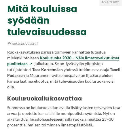
TOUKO 2021
Mitä kouluissa
syödään
tulevaisuudessa
luokassa:
Uutiset
|
Ruokakasvatuksen parissa toimivien kannattaa tutustua
mielenkiintoiseen
Kouluruoka 2030
−
Näin ilmastovaikutukset
puolitetaan
-julkaisuun
.
Se on Jyväskylän yliopiston
tutkijatohtori
Teea Kortetmäen
yhdessä tutkimusavustaja
Taneli
Pudaksen
ja Muuramen ravitsemuspalvelun
Ilja Saralahden
kanssa laatima ehdotus, mitä tulevaisuuden kouluruoka voisi
olla.
Kouluruokailu kasvattaa
Suomessa on kouluruokailun avulla lisätty lasten terveyden tasa-
arvoa ja opetettu kansalaisille monipuolista syömistä. Nyt on
aika tarttua ilmastohaasteeseen, sillä ruoka aiheuttaa 25−30
prosenttia ihmisen toiminnan ilmastopäästöistä.