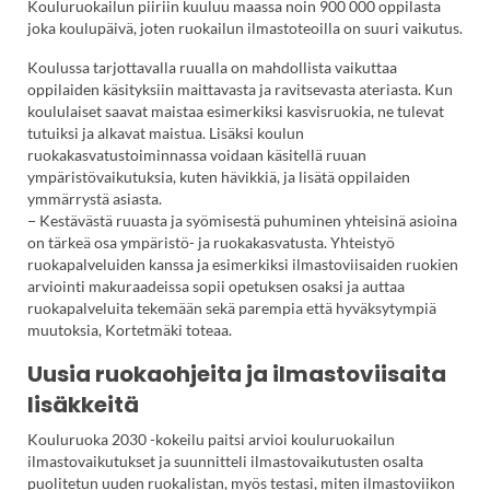
Kouluruokailun piiriin kuuluu maassa noin 900 000 oppilasta
joka koulupäivä, joten ruokailun ilmastoteoilla on suuri vaikutus.
Koulussa tarjottavalla ruualla on mahdollista vaikuttaa
oppilaiden käsityksiin maittavasta ja ravitsevasta ateriasta. Kun
koululaiset saavat maistaa esimerkiksi kasvisruokia, ne tulevat
tutuiksi ja alkavat maistua. Lisäksi koulun
ruokakasvatustoiminnassa voidaan käsitellä ruuan
ympäristövaikutuksia, kuten hävikkiä, ja lisätä oppilaiden
ymmärrystä asiasta.
− Kestävästä ruuasta ja syömisestä puhuminen yhteisinä asioina
on tärkeä osa ympäristö- ja ruokakasvatusta. Yhteistyö
ruokapalveluiden kanssa ja esimerkiksi ilmastoviisaiden ruokien
arviointi makuraadeissa sopii opetuksen osaksi ja auttaa
ruokapalveluita tekemään sekä parempia että hyväksytympiä
muutoksia, Kortetmäki toteaa.
Uusia ruokaohjeita ja ilmastoviisaita
lisäkkeitä
Kouluruoka 2030 -kokeilu paitsi arvioi kouluruokailun
ilmastovaikutukset ja suunnitteli ilmastovaikutusten osalta
puolitetun uuden ruokalistan, myös testasi, miten ilmastoviikon