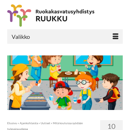
Valikko
Etusivu
»
Ajankohtaista
»
Uutiset
»
Mitä kouluissa syödään
10
tulevaisuudessa