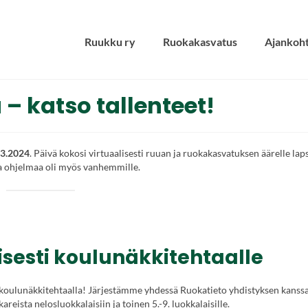
Ruukku ry
Ruokakasvatus
Ajankoht
 katso tallenteet!
.3.2024
. Päivä kokosi virtuaalisesti ruuan ja ruokakasvatuksen äärelle laps
a ohjelmaa oli myös vanhemmille.
isesti koulunäkkitehtaalle
oulunäkkitehtaalla! Järjestämme yhdessä Ruokatieto yhdistyksen kanssa
eista nelosluokkalaisiin ja toinen 5.-9. luokkalaisille.