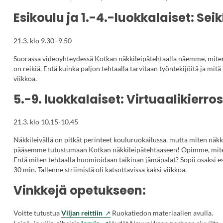
Esikoulu ja 1.-4.-luokkalaiset: S
21.3. klo 9.30–9.50
Suorassa videoyhteydessä Kotkan näkkileipätehtaalla näemme, miten
on reikiä. Entä kuinka paljon tehtaalla tarvitaan työntekijöitä ja mit
viikkoa.
5.-9. luokkalaiset: Virtuaalikierro
21.3. klo 10.15-10.45
Näkkileivällä on pitkät perinteet kouluruokailussa, mutta miten näk
pääsemme tutustumaan Kotkan näkkileipätehtaaseen! Opimme, miten n
Entä miten tehtaalla huomioidaan taikinan jämäpalat? Sopii osaksi e
30 min. Tallenne striimistä oli katsottavissa kaksi viikkoa.
Vinkkejä opetukseen:
(Vieraile
Voitte tutustua
Viljan reittiin
Ruokatiedon materiaalien avulla.
ulkoisella
(Vieraile