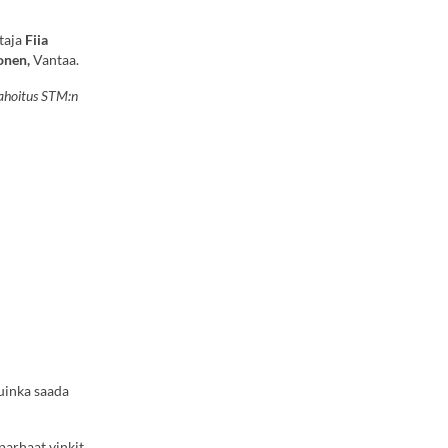
taja
Fiia
onen,
Vantaa.
Rahoitus STM:n
uinka saada
parhaat vinkit