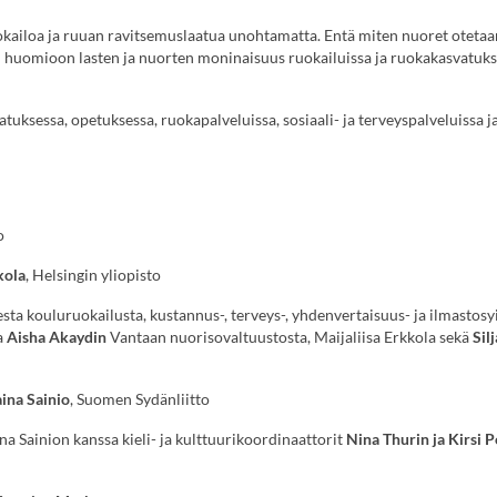
kailoa ja ruuan ravitsemuslaatua unohtamatta. Entä miten nuoret otetaa
huomioon lasten ja nuorten moninaisuus ruokailuissa ja ruokakasvatuk
tuksessa, opetuksessa, ruokapalveluissa, sosiaali- ja terveyspalveluissa ja
o
kola
, Helsingin yliopisto
sta kouluruokailusta, kustannus-, terveys-, yhdenvertaisuus- ja ilmastosyi
a
Aisha Akaydin
Vantaan nuorisovaltuustosta, Maijaliisa Erkkola sekä
Sil
aina Sainio
, Suomen Sydänliitto
 Sainion kanssa kieli- ja kulttuurikoordinaattorit
Nina Thurin ja Kirsi
P