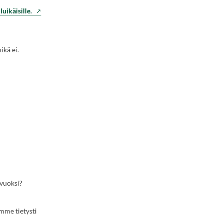
(Vieraile
luikäisille.
ulkoisella
sivustolla.
Linkki
ikä ei.
avautuu
uuteen
välilehteen.)
 vuoksi?
mme tietysti