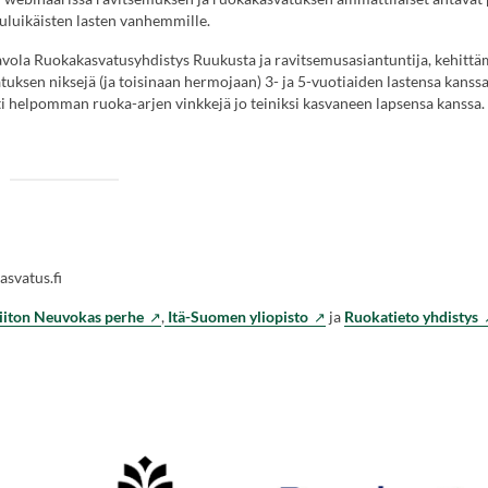
kouluikäisten lasten vanhemmille.
avola Ruokakasvatusyhdistys Ruukusta ja ravitsemusasiantuntija, kehittä
tuksen niksejä (ja toisinaan hermojaan) 3- ja 5-vuotiaiden lastensa kanss
i helpomman ruoka-arjen vinkkejä jo teiniksi kasvaneen lapsensa kanssa.
asvatus.fi
(Vieraile
(Vieraile
(
iiton Neuvokas perhe
,
Itä-Suomen yliopisto
ja
Ruokatieto yhdistys
ulkoisella
ulkoisella
u
sivustolla.
sivustolla.
s
Linkki
Linkki
L
avautuu
avautuu
a
uuteen
uuteen
u
välilehteen.)
välilehteen.)
v