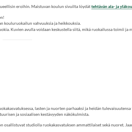
eellisin eroihin. Maistuvan koulun sivuilta löydät
tehtävän ala- ja yläkou
en!
an kouluruokailun vahvuuksia ja heikkouksia.
le
uokia. Kuvien avulla voidaan keskustella siitä, mikä ruokailussa toimii ja m
lla
lla.
u
teen.)
okakasvatuksessa, lasten ja nuorten parhaaksi ja heidän tulevaisuutensa
tuurisen ja sosiaalisen kestävyyden näkökulmista.
n osallistuvat studiolla ruokakasvatuksen ammattilaiset sekä nuoret. Jaa