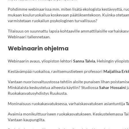
e
Pohdimme webinaarissa mm. miten lisätä ekologista kestävyyttä, ruo
u
mukaan kouluruokailua koskevaan päätöksentekoon. Kuinka otetaan 
l
varmistetaan ruokailun psykologinen turvallisuus?
k
o
Tilaisuus on suunnattu lapsia kohtaaville ammattilaisille varhaiskasva
i
Webinaari tallennetaan.
s
e
Webinaarin ohjelma
l
l
Webinaarin avaus, yliopiston lehtori
Sanna Talvia
, Helsingin yliopist
a
s
Kestävämpää ruokailoa, ravitsemustieteen professori
Maijaliisa Erk
i
v
Vantaan nuorisovaltuustossa tehtiin aloite punaisen lihan poistamise
u
Minkälaista keskustelua aiheesta käytiin? Studiossa
Sahar Hossaini
j
s
Ruokakasvatusyhdistys Ruukusta.
t
o
Moninaisuus ruokakasvatuksessa, varhaiskasvatuksen asiantuntija
T
l
l
Avaimia monikulttuuriseen ruokakasvatukseen. Keskustelemassa Taina
a
Vantaan kaupungilta.
.