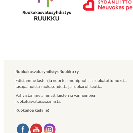
.
L
i
n
k
k
i
a
v
a
u
t
Ruokakasvatusyhdistys Ruukku ry
u
u
Edistämme lasten ja nuorten monipuolisia ruokatottumuksia,
u
tasapainoista ruokasuhdetta ja ruokarohkeutta.
u
Vahvistamme ammattilaisten ja vanhempien
t
ruokakasvatusosaamista.
e
e
Ruokailoa kaikille!
n
v
ä
l