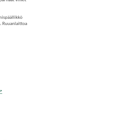
mispäällikkö
a. Ruuanlaittoa
Vieraile
lkoisella
ivustolla.
inkki
vautuu
uteen
älilehteen.)