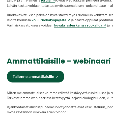
Leipä- ja vilja-aiheisia
loruja
löydät Neuvokkaan perheen sivuilta.
sivustolla.
ulkoisella
Leivän kautta voidaan tutustua myös suomalaisen ruokakulttuurin alu
Linkki
sivustolla.
Ruokakasvatuksen päivä on hyvä startti myös ruokailun kehittämise
avautuu
Linkki
(Vieraile
Aloita koulussa
kouluruokatyöpajasta
uuteen
ja haasta oppilaat pohtima
avautuu
ulkoisella
välilehteen.)
(Vierai
Varhaiskasvatuksessa voidaan
uuteen
kuvata lasten kanssa ruokailua
ja r
sivustolla.
ulkoise
välilehteen.)
Linkki
sivusto
avautuu
Linkki
uuteen
avautu
välilehteen.)
uuteen
välileh
Ammattilaisille
–
webinaari
(
Tallenne ammattilaisille
V
i
e
Miten me ammattilaiset voimme edistää kestävyyttä ruokailussa ja ru
r
Tarkastelemme webinaarissa kestävyyttä laajasti ekologisuuden, kult
a
i
Ajankohtaiset alustuspuheenvuorot johdattelevat keskusteluun, joho
l
myös käytännön vinkkejä arjen työhön!