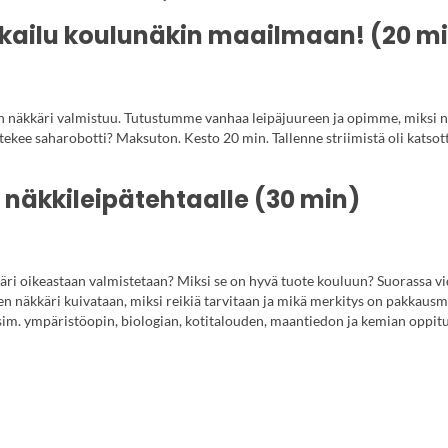
eikkailu koulunäkin maailmaan!
(20 m
 näkkäri valmistuu. Tutustumme vanhaa leipäjuureen ja opimme, miksi n
ä tekee saharobotti? Maksuton. Kesto 20 min. Tallenne striimistä oli katsot
s näkkileipätehtaalle
(30 min)
käri oikeastaan valmistetaan? Miksi se on hyvä tuote kouluun? Suorassa 
äkkäri kuivataan, miksi reikiä tarvitaan ja mikä merkitys on pakkausmat
sim. ympäristöopin, biologian, kotitalouden, maantiedon ja kemian oppitu